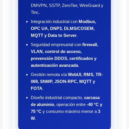
DMVPN, SSTP, ZeroTier, WireGuard y
Tinc.
Integración industrial con
Modbus,
OPC UA, DNP3, DLMS/COSEM,
MQTT y Data to Server
.
Seguridad empresarial con
firewall,
VLAN, control de acceso,
prevención DDOS, certificados y
autenticación avanzada
.
Gestión remota vía
WebUI, RMS, TR-
069, SNMP, JSON-RPC, MQTT y
FOTA
.
Diseño industrial compacto,
carcasa
de aluminio
, operación entre
-40 °C y
75 °C
y consumo máximo menor a
3
W
.