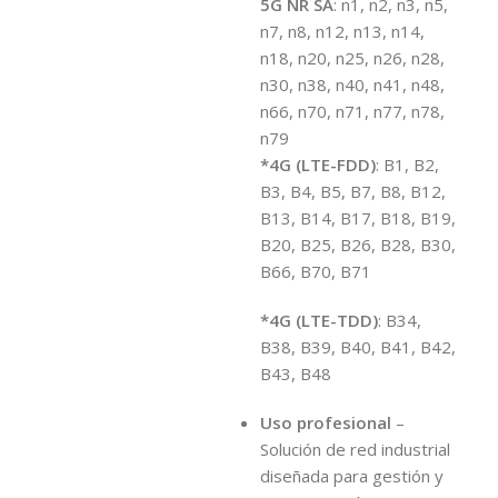
5G NR SA
: n1, n2, n3, n5,
n7, n8, n12, n13, n14,
n18, n20, n25, n26, n28,
n30, n38, n40, n41, n48,
n66, n70, n71, n77, n78,
n79
*4G (LTE-FDD)
: B1, B2,
B3, B4, B5, B7, B8, B12,
B13, B14, B17, B18, B19,
B20, B25, B26, B28, B30,
B66, B70, B71
*4G (LTE-TDD)
: B34,
B38, B39, B40, B41, B42,
B43, B48
Uso profesional
–
Solución de red industrial
diseñada para gestión y