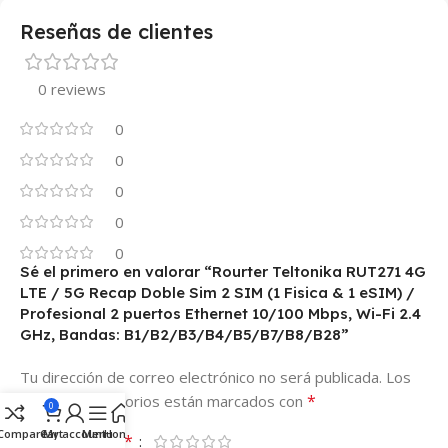
Reseñas de clientes
0 reviews
0
0
0
0
0
Sé el primero en valorar “Rourter Teltonika RUT271 4G
LTE / 5G Recap Doble Sim 2 SIM (1 Fisica & 1 eSIM) /
Profesional 2 puertos Ethernet 10/100 Mbps, Wi-Fi 2.4
GHz, Bandas: B1/B2/B3/B4/B5/B7/B8/B28”
Tu dirección de correo electrónico no será publicada.
Los
*
campos obligatorios están marcados con
0
Compare
Cart
My account
Menu
Home
*
Tu puntuación