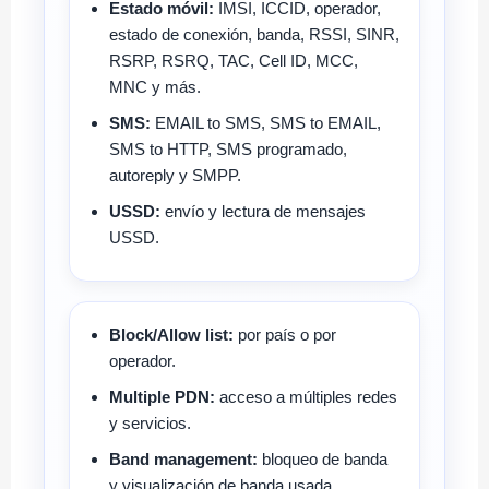
Estado móvil:
IMSI, ICCID, operador,
estado de conexión, banda, RSSI, SINR,
RSRP, RSRQ, TAC, Cell ID, MCC,
MNC y más.
SMS:
EMAIL to SMS, SMS to EMAIL,
SMS to HTTP, SMS programado,
autoreply y SMPP.
USSD:
envío y lectura de mensajes
USSD.
Block/Allow list:
por país o por
operador.
Multiple PDN:
acceso a múltiples redes
y servicios.
Band management:
bloqueo de banda
y visualización de banda usada.