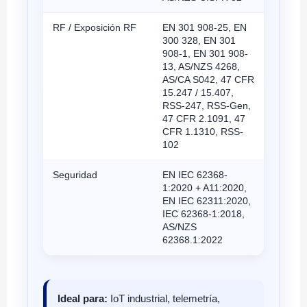
RF / Exposición RF
EN 301 908-25, EN
300 328, EN 301
908-1, EN 301 908-
13, AS/NZS 4268,
AS/CA S042, 47 CFR
15.247 / 15.407,
RSS-247, RSS-Gen,
47 CFR 2.1091, 47
CFR 1.1310, RSS-
102
Seguridad
EN IEC 62368-
1:2020 + A11:2020,
EN IEC 62311:2020,
IEC 62368-1:2018,
AS/NZS
62368.1:2022
Ideal para:
IoT industrial, telemetría,