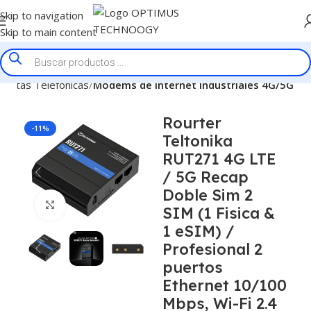
Skip to navigation
Skip to main content
lantas Telefonicas
Modems de Internet Industriales 4G/5G
Rourter
-11%
Teltonika
RUT271 4G LTE
/ 5G Recap
Doble Sim 2
Click to enlarge
SIM (1 Fisica &
1 eSIM) /
Profesional 2
puertos
Ethernet 10/100
Mbps, Wi-Fi 2.4