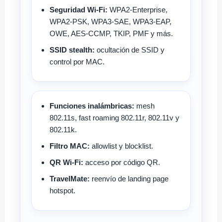
Seguridad Wi-Fi:
WPA2-Enterprise,
WPA2-PSK, WPA3-SAE, WPA3-EAP,
OWE, AES-CCMP, TKIP, PMF y más.
SSID stealth:
ocultación de SSID y
control por MAC.
Funciones inalámbricas:
mesh
802.11s, fast roaming 802.11r, 802.11v y
802.11k.
Filtro MAC:
allowlist y blocklist.
QR Wi-Fi:
acceso por código QR.
TravelMate:
reenvío de landing page
hotspot.