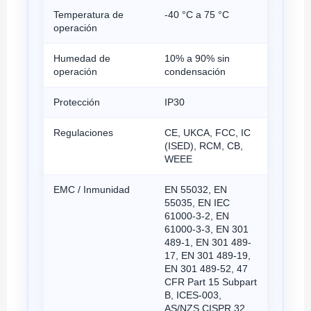
Temperatura de
-40 °C a 75 °C
operación
Humedad de
10% a 90% sin
operación
condensación
Protección
IP30
Regulaciones
CE, UKCA, FCC, IC
(ISED), RCM, CB,
WEEE
EMC / Inmunidad
EN 55032, EN
55035, EN IEC
61000-3-2, EN
61000-3-3, EN 301
489-1, EN 301 489-
17, EN 301 489-19,
EN 301 489-52, 47
CFR Part 15 Subpart
B, ICES-003,
AS/NZS CISPR 32