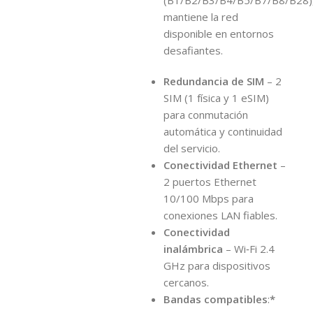
(B1/B2/B3/B4/B5/B7/B8/B28)
mantiene la red
disponible en entornos
desafiantes.
Redundancia de SIM
– 2
SIM (1 física y 1 eSIM)
para conmutación
automática y continuidad
del servicio.
Conectividad Ethernet
–
2 puertos Ethernet
10/100 Mbps para
conexiones LAN fiables.
Conectividad
inalámbrica
– Wi‑Fi 2.4
GHz para dispositivos
cercanos.
Bandas compatibles
:
*