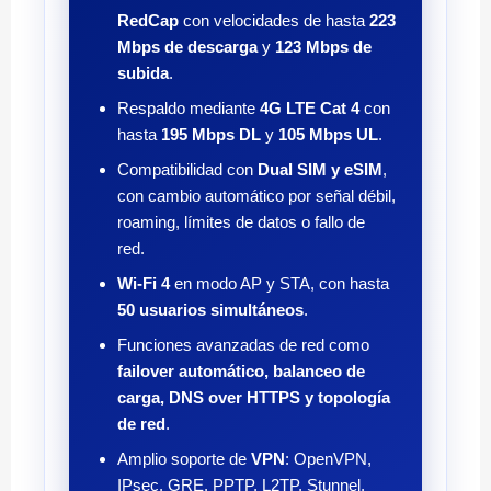
RedCap
con velocidades de hasta
223
Mbps de descarga
y
123 Mbps de
subida
.
Respaldo mediante
4G LTE Cat 4
con
hasta
195 Mbps DL
y
105 Mbps UL
.
Compatibilidad con
Dual SIM y eSIM
,
con cambio automático por señal débil,
roaming, límites de datos o fallo de
red.
Wi-Fi 4
en modo AP y STA, con hasta
50 usuarios simultáneos
.
Funciones avanzadas de red como
failover automático, balanceo de
carga, DNS over HTTPS y topología
de red
.
Amplio soporte de
VPN
: OpenVPN,
IPsec, GRE, PPTP, L2TP, Stunnel,