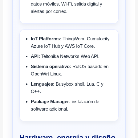
datos móviles, Wi-Fi, salida digital y
alertas por correo.
IoT Platforms:
ThingWorx, Cumulocity,
Azure IoT Hub y AWS IoT Core.
API:
Teltonika Networks Web API.
Sistema operativo:
RutOS basado en
OpenWrt Linux.
Lenguajes:
Busybox shell, Lua, C y
C++.
Package Manager:
instalación de
software adicional.
Hardware, energía y diseño