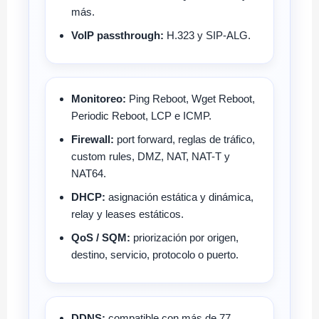
más.
VoIP passthrough:
H.323 y SIP-ALG.
Monitoreo:
Ping Reboot, Wget Reboot,
Periodic Reboot, LCP e ICMP.
Firewall:
port forward, reglas de tráfico,
custom rules, DMZ, NAT, NAT-T y
NAT64.
DHCP:
asignación estática y dinámica,
relay y leases estáticos.
QoS / SQM:
priorización por origen,
destino, servicio, protocolo o puerto.
DDNS:
compatible con más de 77