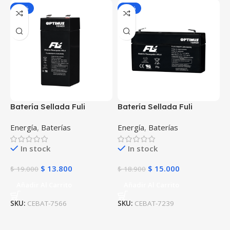
-27%
-21%
Batería Sellada Fuli
Batería Sellada Fuli
Battery de 4V-4AH
Battery de 6V-1.2AH
Energía
,
Baterías
Energía
,
Baterías
FL440GS POWEST
FL612GS POWEST
In stock
In stock
$
13.800
$
15.000
$
19.000
$
18.900
Añadir Al Carrito
Añadir Al Carrito
SKU:
CEBAT-7566
SKU:
CEBAT-7239