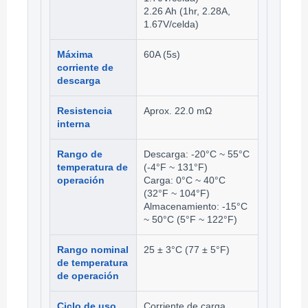
2.26 Ah (1hr, 2.28A,
1.67V/celda)
Máxima
60A (5s)
corriente de
descarga
Resistencia
Aprox. 22.0 mΩ
interna
Rango de
Descarga: -20°C ~ 55°C
temperatura de
(-4°F ~ 131°F)
operación
Carga: 0°C ~ 40°C
(32°F ~ 104°F)
Almacenamiento: -15°C
~ 50°C (5°F ~ 122°F)
Rango nominal
25 ± 3°C (77 ± 5°F)
de temperatura
de operación
Ciclo de uso
Corriente de carga