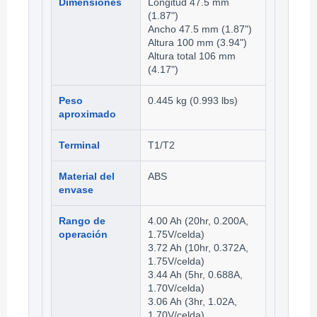
Dimensiones
Longitud 47.5 mm
(1.87")
Ancho 47.5 mm (1.87")
Altura 100 mm (3.94")
Altura total 106 mm
(4.17")
Peso
0.445 kg (0.993 lbs)
aproximado
Terminal
T1/T2
Material del
ABS
envase
Rango de
4.00 Ah (20hr, 0.200A,
operación
1.75V/celda)
3.72 Ah (10hr, 0.372A,
1.75V/celda)
3.44 Ah (5hr, 0.688A,
1.70V/celda)
3.06 Ah (3hr, 1.02A,
1.70V/celda)