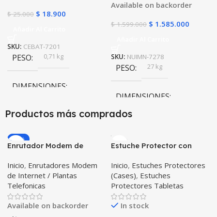
Available on backorder
apagones
$
18.900
$
25.000
$
1.585.000
$
1.599.000
Añadir Al Carrito
Añadir Al Carrito
SKU:
CEBAT-7201
0,71 kg
PESO
SKU:
NUIMN-7278
27 kg
PESO
DIMENSIONES
DIMENSIONES
7 × 4,7 × 10,7 cm
Productos más comprados
46,2 × 32 × 59,2 cm
-20%
Enrutador Modem de
Estuche Protector con
Internet Huawei B311-521
Correa Desmontable
Inicio
,
Enrutadores Modem
Inicio
,
Estuches Protectores
Libre Todo Operador 4G
Tablet Samsung Galaxy
de Internet / Plantas
(Cases)
,
Estuches
LTE SIMCARD
Tab A8 10.5 2021 – 2022
Telefonicas
Protectores Tabletas
SM-x200 SM-x205 Anti
golpes con soporte
Available on backorder
In stock