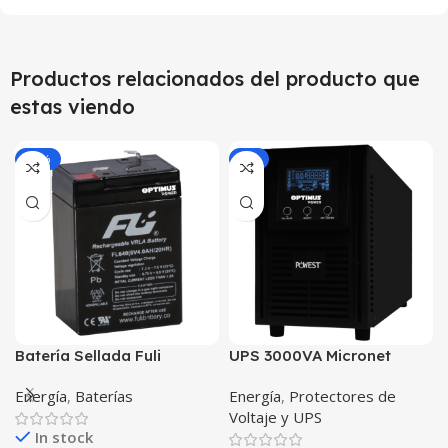
Productos relacionados del producto que
estas viendo
-24%
-1%
Batería Sellada Fuli
UPS 3000VA Micronet
Battery de 6V-4AH
Powest Interactiva 8
Energía
,
Baterías
Energía
,
Protectores de
FL640GS POWEST
Salidas regulador de
Voltaje y UPS
tensión AVR respaldo
In stock
independiente protección