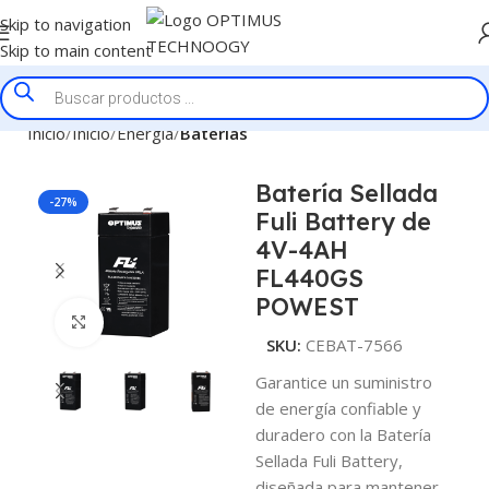
Skip to navigation
Skip to main content
Inicio
Inicio
Energía
Baterías
Batería Sellada
-27%
Fuli Battery de
4V-4AH
FL440GS
POWEST
Click to enlarge
SKU:
CEBAT-7566
Garantice un suministro
de energía confiable y
duradero con la Batería
Sellada Fuli Battery,
diseñada para mantener