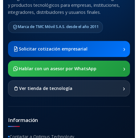
y productos tecnológicos para empresas, instituciones,
integradores, distribuidores y usuarios finales.
MODELO DE TABLETS
COMPATIBLES
Marca de TMC Móvil S.A.S. desde el año 2011
Samsung Galaxy Tab A8 10.5
2021 SM-x200 / Samsung
Galaxy Tab A8 10.5 2021 SM-
›
Solicitar cotización empresarial
x205
›
SOPORTE DE APOYO
Hablar con un asesor por WhatsApp
SI
›
Ver tienda de tecnología
Información
Contactar a Optimus Technology