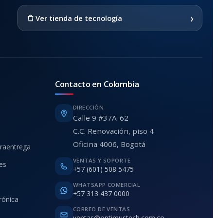
›
Ver tienda de tecnología
Contacto en Colombia
DIRECCIÓN
Calle 9 #37A-62
C.C. Renovación, piso 4
Oficina 4006, Bogotá
traentrega
VENTAS Y SOPORTE
ies
+57 (601) 508 5475
WHATSAPP COMERCIAL
+57 313 437 0000
rónica
CORREO DE VENTAS
ventas@optimustech.com.co