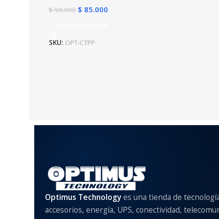
$
85.000
$
99.000
Añadir Al Carrito
SKU:
OPT-CTPP
Optimus Technology
es una tienda de tecnologí
accesorios, energía, UPS, conectividad, telecomu