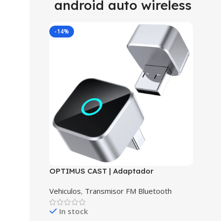
android auto wireless
-14%
OPTIMUS CAST | Adaptador
Inalámbrico CarPlay y Android Auto |
Vehiculos
,
Transmisor FM Bluetooth
Plug & Play USB | WiFi Dual Band +
Bluetooth 5.2 | Actualizaciones OTA |
In stock
Compatibilidad Universal