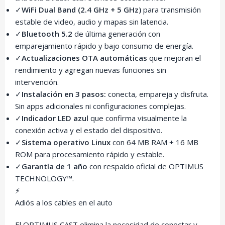
✓
WiFi Dual Band (2.4 GHz + 5 GHz)
para transmisión
estable de video, audio y mapas sin latencia.
✓
Bluetooth 5.2
de última generación con
emparejamiento rápido y bajo consumo de energía.
✓
Actualizaciones OTA automáticas
que mejoran el
rendimiento y agregan nuevas funciones sin
intervención.
✓
Instalación en 3 pasos:
conecta, empareja y disfruta.
Sin apps adicionales ni configuraciones complejas.
✓
Indicador LED azul
que confirma visualmente la
conexión activa y el estado del dispositivo.
✓
Sistema operativo Linux
con 64 MB RAM + 16 MB
ROM para procesamiento rápido y estable.
✓
Garantía de 1 año
con respaldo oficial de OPTIMUS
TECHNOLOGY™.
⚡
Adiós a los cables en el auto
El OPTIMUS CAST elimina la necesidad de conectar y