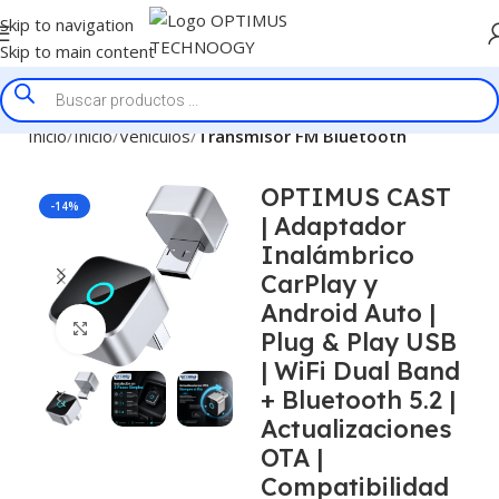
Skip to navigation
Skip to main content
Inicio
Inicio
Vehiculos
Transmisor FM Bluetooth
OPTIMUS CAST
-14%
| Adaptador
Inalámbrico
CarPlay y
Android Auto |
Click to enlarge
Plug & Play USB
| WiFi Dual Band
+ Bluetooth 5.2 |
Actualizaciones
OTA |
Compatibilidad