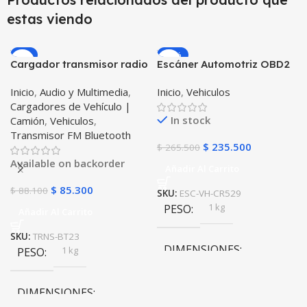
estas viendo
-3%
-11%
Cargador transmisor radio
Escáner Automotriz OBD2
FM bluetooth 5.0 para
Scanner LAUNCH Code
Inicio
,
Audio y Multimedia
,
Inicio
,
Vehiculos
carro automóvil Vehículos
Reader CR529 Diagnostico
Cargadores de Vehículo |
Camiones de tres puertos
de Estado para Vehiculos
In stock
Camión
,
Vehiculos
,
2USB + 1Tipo C OPTIMUS
Carros Camiones Lector de
Transmisor FM Bluetooth
BT23
Códigos
$
235.500
$
265.500
Available on backorder
Añadir Al Carrito
$
85.300
$
88.100
SKU:
ESC-VH-CR529
1 kg
PESO
Añadir Al Carrito
SKU:
TRNS-BT23
DIMENSIONES
1 kg
PESO
20 × 31 × 20 cm
DIMENSIONES