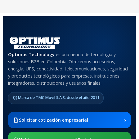
20 × 20 × 20 cm
COLOR
Rojo
,
Negro
,
Azul
,
Rosa
MATERIAL DEL CASE
Optimus Technology
es una tienda de tecnología y
soluciones B2B en Colombia. Ofrecemos accesorios,
Anti-Shock
energía, UPS, conectividad, telecomunicaciones, seguridad
y productos tecnológicos para empresas, instituciones,
integradores, distribuidores y usuarios finales.
MODELO DE TABLETS
COMPATIBLES
Marca de TMC Móvil S.A.S. desde el año 2011
Samsung Galaxy Tab A8 10.5
2021 SM-x200 / Samsung
Galaxy Tab A8 10.5 2021 SM-
›
Solicitar cotización empresarial
x205