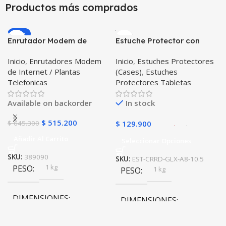
Productos más comprados
20 × 20 × 20 cm
-20%
Enrutador Modem de
Estuche Protector con
Internet Huawei B311-521
Correa Desmontable
Inicio
,
Enrutadores Modem
Inicio
,
Estuches Protectores
Libre Todo Operador 4G
Tablet Samsung Galaxy
de Internet / Plantas
(Cases)
,
Estuches
LTE SIMCARD
Tab A8 10.5 2021 – 2022
Telefonicas
Protectores Tabletas
SM-x200 SM-x205 Anti
golpes con soporte
Available on backorder
In stock
$
515.200
$
645.300
$
129.900
Añadir Al Carrito
Seleccionar Opciones
SKU:
389090
SKU:
EST-CRRD-GLX-A8-10.5
1 kg
PESO
1 kg
PESO
DIMENSIONES
DIMENSIONES
20 × 20 × 20 cm