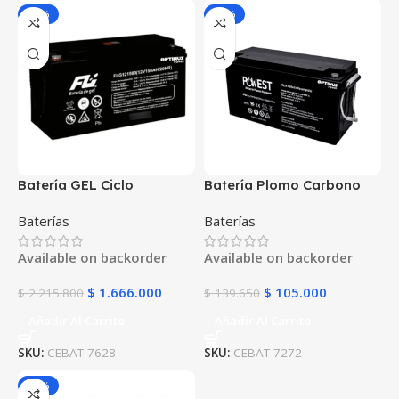
-25%
-25%
Batería GEL Ciclo
Batería Plomo Carbono
Profundo 12V 150Ah
POWEST 12V 150Ah | AGM
Baterías
Baterías
POWEST FLS121500DC |
VRLA Ciclo Profundo |
Energía Solar | Deep Cycle
Libre de Mantenimiento |
Available on backorder
Available on backorder
VRLA | Off-Grid
Para UPS y Energía Solar
$
1.666.000
$
105.000
$
2.215.800
$
139.650
Añadir Al Carrito
Añadir Al Carrito
SKU:
CEBAT-7628
SKU:
CEBAT-7272
-25%