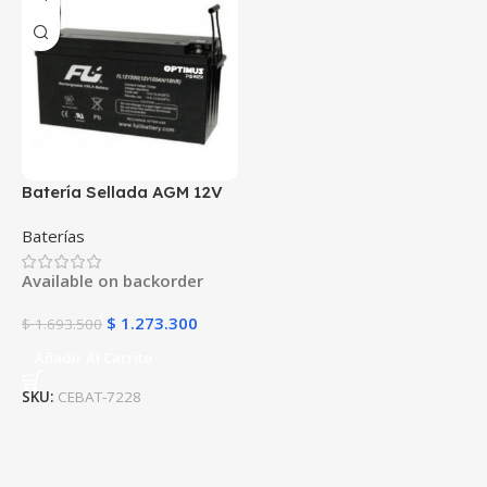
Batería Sellada AGM 12V
150Ah POWEST
Baterías
FL121500GS | 10 Años |
Ultra Capacidad | UPS y
Available on backorder
Respaldo
$
1.273.300
$
1.693.500
Añadir Al Carrito
SKU:
CEBAT-7228