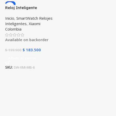
-8%
Reloj Inteligente
Smartwatch Xiaomi Mi
Inicio
,
SmartWatch Relojes
Band 6 Compatible
Inteligentes
,
Xiaomi
Android IOS
Colombia
Available on backorder
$
183.500
$
199.900
Añadir Al Carrito
SKU:
SW-XMI-MB-6