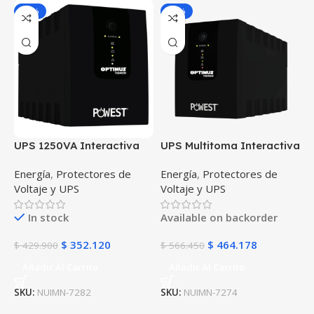
-18%
-18%
UPS 1250VA Interactiva
UPS Multitoma Interactiva
Micronet Powest 8 Salidas
Powest Micronet 2200VA 6
Energía
,
Protectores de
Energía
,
Protectores de
regulador de tensión AVR
Salidas regulador de
Voltaje y UPS
Voltaje y UPS
respaldo independiente
tensión AVR protección
protección apagones
apagones contra picos de
In stock
Available on backorder
voltaje
$
352.120
$
464.178
$
429.900
$
566.450
Añadir Al Carrito
Añadir Al Carrito
SKU:
NUIMN-7282
SKU:
NUIMN-7274