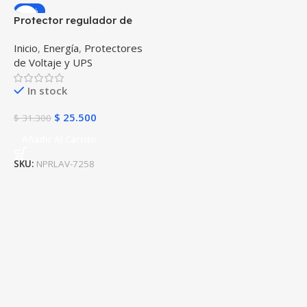
-19%
Protector regulador de
voltaje automático
Inicio
,
Energía
,
Protectores
Powest Lavomatic 120V –
de Voltaje y UPS
10A Protección contra
apagones Lavadoras de
In stock
hasta 30 Libras
$
25.500
$
31.300
Añadir Al Carrito
SKU:
NPRLAV-7258