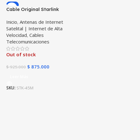
-5%
Cable Original Starlink
Gen 3 V4 147 Pies (45
Inicio
,
Antenas de Internet
Metros)
Satelital | Internet de Alta
Velocidad
,
Cables
Telecomunicaciones
Out of stock
$
875.000
$
925.000
Leer Más
SKU:
STK-45M