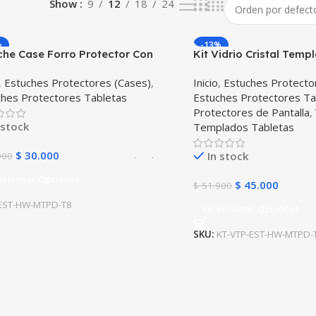
Show
9
12
18
24
%
-13%
che Case Forro Protector Con
Kit Vidrio Cristal Temp
 Huawei Matepad T8
Case Protector para T
,
Estuches Protectores (Cases)
,
Inicio
,
Estuches Protecto
Matepad T8
ches Protectores Tabletas
Estuches Protectores Ta
Protectores de Pantalla
,
 stock
Templados Tabletas
$
30.000
In stock
900
eccionar Opciones
$
45.000
$
51.900
EST-HW-MTPD-T8
Seleccionar Opciones
SKU:
KT-VTP-EST-HW-MTPD-