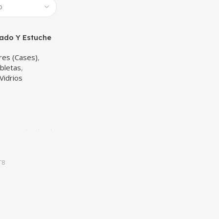
lado Y Estuche
ablet Huawei
res (Cases)
,
bletas
,
Vidrios
T8