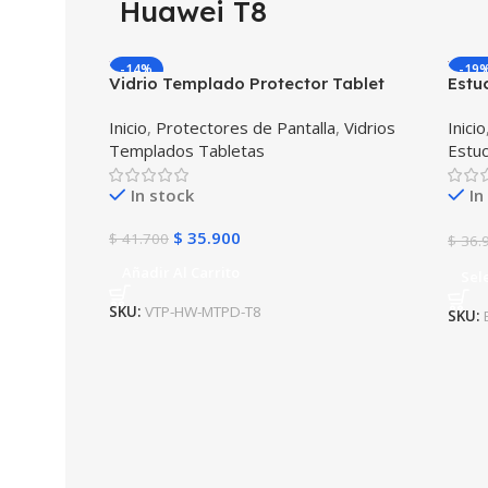
Huawei T8
-14%
-19
Vidrio Templado Protector Tablet
Estu
Huawei Matepad T8
Tapa
Inicio
,
Protectores de Pantalla
,
Vidrios
Inicio
Templados Tabletas
Estu
In stock
In
$
35.900
$
41.700
$
36.
Añadir Al Carrito
Sel
SKU:
VTP-HW-MTPD-T8
SKU: