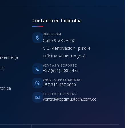
Contacto en Colombia
DIRECCIÓN
Calle 9 #37A-62
C.C. Renovación, piso 4
Oficina 4006, Bogotá
traentrega
VENTAS Y SOPORTE
ies
+57 (601) 508 5475
WHATSAPP COMERCIAL
+57 313 437 0000
rónica
CORREO DE VENTAS
ventas@optimustech.com.co