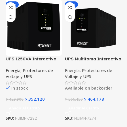
-18%
-18%
UPS 1250VA Interactiva
UPS Multitoma Interactiva
Micronet Powest 8 Salidas
Powest Micronet 2200VA 6
Energía
,
Protectores de
Energía
,
Protectores de
regulador de tensión AVR
Salidas regulador de
Voltaje y UPS
Voltaje y UPS
respaldo independiente
tensión AVR protección
protección apagones
apagones contra picos de
In stock
Available on backorder
voltaje
$
352.120
$
464.178
$
429.900
$
566.450
Añadir Al Carrito
Añadir Al Carrito
SKU:
NUIMN-7282
SKU:
NUIMN-7274