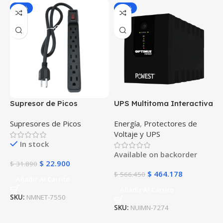
-28%
-18%
Supresor de Picos
UPS Multitoma Interactiva
MULTINET Negro 6
Powest Micronet 2200VA 6
Supresores de Picos
Energía
,
Protectores de
Salidas Ref. 6TN
Salidas regulador de
Voltaje y UPS
tensión AVR protección
In stock
apagones contra picos de
Available on backorder
voltaje
$
22.900
$
31.890
$
464.178
$
566.450
Añadir Al Carrito
Añadir Al Carrito
SKU:
NMNET-7550
SKU:
NUIMN-7274