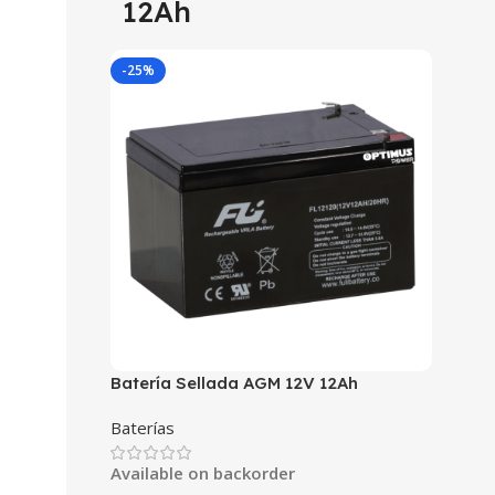
12Ah
-25%
Batería Sellada AGM 12V 12Ah
POWEST FL12120GS | Libre de
Baterías
Mantenimiento | UPS y Respaldo de
Energía | Tecnología VRLA
Available on backorder