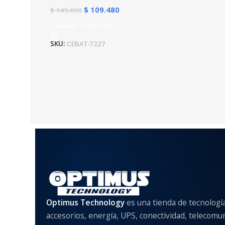
$
109.480
$
145.600
Añadir Al Carrito
SKU:
CEBAT-7227
Optimus Technology
es una tienda de tecnologí
accesorios, energía, UPS, conectividad, telecomu