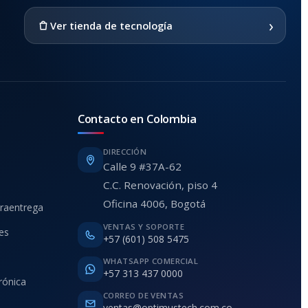
›
Ver tienda de tecnología
Contacto en Colombia
DIRECCIÓN
Calle 9 #37A-62
C.C. Renovación, piso 4
Oficina 4006, Bogotá
traentrega
VENTAS Y SOPORTE
ies
+57 (601) 508 5475
WHATSAPP COMERCIAL
+57 313 437 0000
rónica
CORREO DE VENTAS
ventas@optimustech.com.co