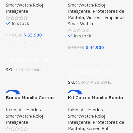
SmartWatch/Reloj
SmartWatch/Reloj
Watch 42mm
Inteligente
Inteligente
,
Protectores de
Pantalla
,
Vidrios Templados
In stock
SmartWatch
$
33.900
$
40.000
In stock
$
44.900
$
53.000
Seleccionar Opciones
SKU:
CRR-SS-GW42
Seleccionar Opciones
SKU:
CRR-VTP-SS-GW42
-18%
-19%
Banda Manilla Correa
Kit Correa Manilla Banda
Reloj inteligente Xiaomi
Y Buff Screen Para Reloj
Inicio
,
Accesorios
Inicio
,
Accesorios
Amazfit Bip
Xiaomi Amazfit Bip
SmartWatch/Reloj
SmartWatch/Reloj
Inteligente
Inteligente
,
Protectores de
Pantalla
,
Screen Buff