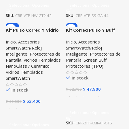
Seleccionar Opciones
Seleccionar Opciones
SKU:
CRR-VTP-HW-GT2-42
SKU:
CRR-VTP-SS-GA-44
-13%
-9%
Kit Pulso Correa Y Vidrio
Kit Correa Pulso Y Buff
Templado Nanoglass
Screen Para Reloj
Inicio
,
Accesorios
Inicio
,
Accesorios
Protector Para Reloj
Inteligente Xiaomi
SmartWatch/Reloj
SmartWatch/Reloj
Samsung Galaxy Active
Amazfit GTS
Inteligente
,
Protectores de
Inteligente
,
Protectores de
40mm
Pantalla
,
Vidrios Templados
Pantalla
,
Screen Buff
NanoGlass / Ceramico
,
Protectores (TPU)
Vidrios Templados
In stock
SmartWatch
$
47.900
$
52.700
In stock
$
52.400
$
60.500
Seleccionar Opciones
SKU:
CRR-BFF-XMI-AF-GTS
Seleccionar Opciones