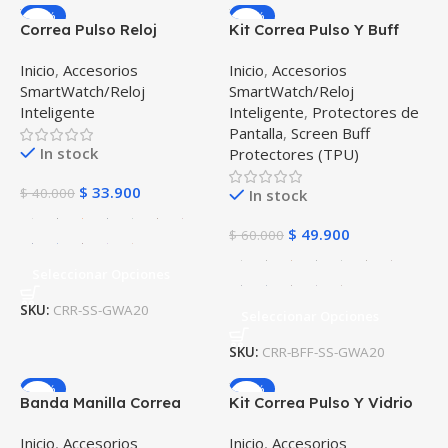
-15%
-17%
Correa Pulso Reloj
Kit Correa Pulso Y Buff
inteligente samsung
Screen Para Reloj
Inicio
,
Accesorios
Inicio
,
Accesorios
galaxy Active 40mm
Samsung Galaxy Active
SmartWatch/Reloj
SmartWatch/Reloj
40mm
Inteligente
Inteligente
,
Protectores de
Pantalla
,
Screen Buff
In stock
Protectores (TPU)
$
33.900
$
40.000
In stock
$
49.900
$
60.000
Seleccionar Opciones
SKU:
CRR-SS-GWA20
Seleccionar Opciones
SKU:
CRR-BFF-SS-GWA20
-15%
-15%
Banda Manilla Correa
Kit Correa Pulso Y Vidrio
Reloj inteligente Samsung
Screen Protector Para
Inicio
,
Accesorios
Inicio
,
Accesorios
Galaxy Watch 42mm
Reloj Samsung Galaxy