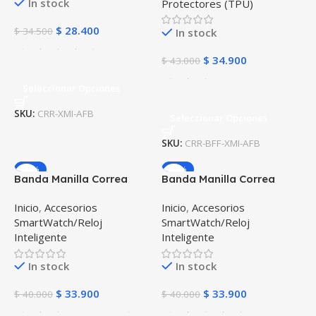
In stock
Protectores (TPU)
$
28.400
$
34.500
In stock
$
34.900
$
43.000
Seleccionar Opciones
SKU:
CRR-XMI-AFB
Seleccionar Opciones
SKU:
CRR-BFF-XMI-AFB
-15%
-15%
Banda Manilla Correa
Banda Manilla Correa
Reloj inteligente Huawei
Reloj inteligente Xiaomi
Inicio
,
Accesorios
Inicio
,
Accesorios
Gt 2 42mm
Amazfit Gts
SmartWatch/Reloj
SmartWatch/Reloj
Inteligente
Inteligente
In stock
In stock
$
33.900
$
33.900
$
40.000
$
40.000