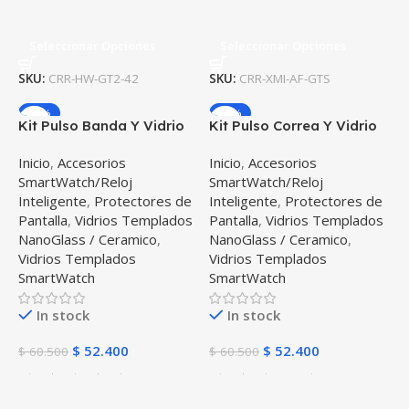
Seleccionar Opciones
Seleccionar Opciones
SKU:
CRR-HW-GT2-42
SKU:
CRR-XMI-AF-GTS
-13%
-13%
Kit Pulso Banda Y Vidrio
Kit Pulso Correa Y Vidrio
Templado Cerámico
Templado Nanoglass
Inicio
,
Accesorios
Inicio
,
Accesorios
Protector Para Reloj
Protector Para Reloj
SmartWatch/Reloj
SmartWatch/Reloj
Huawei Gt2 42mm
Samsung Galaxy Active 2
Inteligente
,
Protectores de
Inteligente
,
Protectores de
44mm
Pantalla
,
Vidrios Templados
Pantalla
,
Vidrios Templados
NanoGlass / Ceramico
,
NanoGlass / Ceramico
,
Vidrios Templados
Vidrios Templados
SmartWatch
SmartWatch
In stock
In stock
$
52.400
$
52.400
$
60.500
$
60.500