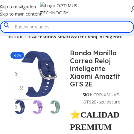
Skip to navigation
Skip to main content
Inicio
Inicio
Accesorios SmartWatch/Reloj Inteligente
Banda Manilla
-36%
Correa Reloj
inteligente
Xiaomi Amazfit
GTS 2E
Click to enlarge
SKU:
CRR-XMI-AF-
GTS2E-azuloscuro
⭐CALIDAD
PREMIUM