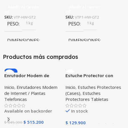
Añadir Al Carrito
Añadir Al Carrito
SKU:
VTP-HW-GT2
SKU:
VTP1-HW-GT2
1 kg
1 kg
PESO
PESO
DIMENSIONES
DIMENSIONES
20 × 20 × 20 cm
20 × 20 × 20 cm
Productos más comprados
-20%
Enrutador Modem de
Estuche Protector con
Internet Huawei B311-521
Correa Desmontable
Inicio
,
Enrutadores Modem
Inicio
,
Estuches Protectores
Libre Todo Operador 4G
Tablet Samsung Galaxy
de Internet / Plantas
(Cases)
,
Estuches
LTE SIMCARD
Tab A8 10.5 2021 – 2022
Telefonicas
Protectores Tabletas
SM-x200 SM-x205 Anti
golpes con soporte
Available on backorder
In stock
$
515.200
$
645.300
$
129.900