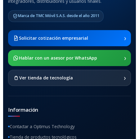
integradores, distribuidores y usuarios finales.
MODELO DE TABLETS
COMPATIBLES
Marca de TMC Móvil S.A.S. desde el año 2011
Samsung Galaxy Tab A8 10.5
2021 SM-x200 / Samsung
Galaxy Tab A8 10.5 2021 SM-
›
Solicitar cotización empresarial
x205
›
SOPORTE DE APOYO
Hablar con un asesor por WhatsApp
SI
›
Ver tienda de tecnología
Información
Contactar a Optimus Technology
Tienda de productos tecnológicos