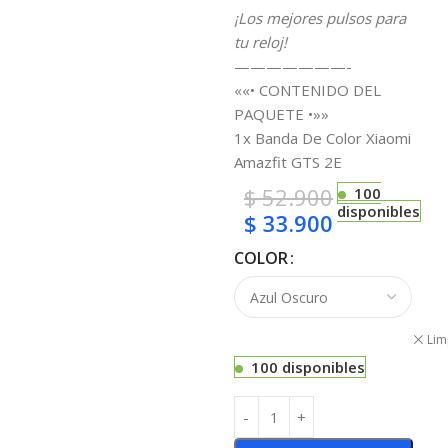
¡Los mejores pulsos para
tu reloj!
———————-
««• CONTENIDO DEL
PAQUETE •»»
1x Banda De Color Xiaomi
Amazfit GTS 2E
$
52.900
100
disponibles
$
33.900
COLOR
Lim
100 disponibles