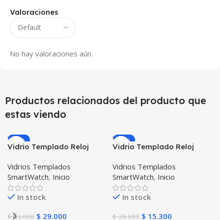
Valoraciones
No hay valoraciones aún.
Productos relacionados del producto que
estas viendo
-33%
-49%
Vidrio Templado Reloj
Vidrio Templado Reloj
Inteligente Smartwatch
Inteligente Smartwatch
Vidrios Templados
Vidrios Templados
Huawei Gt2 46mm X2
Huawei Gt2 46mm
SmartWatch
,
Inicio
SmartWatch
,
Inicio
Unidades
In stock
In stock
$
29.000
$
15.300
$
43.000
$
29.900