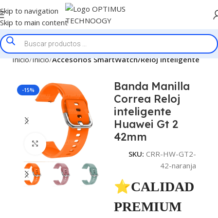
Skip to navigation
Skip to main content
Inicio
Inicio
Accesorios SmartWatch/Reloj Inteligente
Banda Manilla
-15%
Correa Reloj
inteligente
Huawei Gt 2
42mm
Click to enlarge
SKU:
CRR-HW-GT2-
42-naranja
⭐CALIDAD
PREMIUM