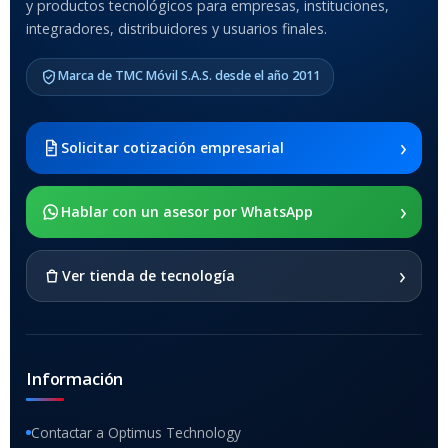
y productos tecnológicos para empresas, instituciones,
integradores, distribuidores y usuarios finales.
MODELO DE TABLETS
COMPATIBLES
Marca de TMC Móvil S.A.S. desde el año 2011
Samsung Galaxy Tab A8 10.5
2021 SM-x200 / Samsung
Galaxy Tab A8 10.5 2021 SM-
›
Solicitar cotización empresarial
x205
›
SOPORTE DE APOYO
Hablar con un asesor por WhatsApp
SI
›
Ver tienda de tecnología
Información
Contactar a Optimus Technology