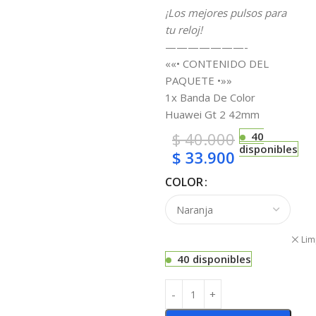
¡Los mejores pulsos para
tu reloj!
———————-
««• CONTENIDO DEL
PAQUETE •»»
1x Banda De Color
Huawei Gt 2 42mm
$
40.000
40
disponibles
$
33.900
COLOR
Lim
40 disponibles