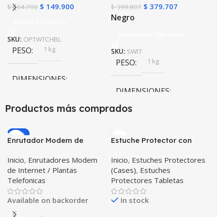
$
149.900
$
379.707
$
164.700
$
399.807
Negro
Añadir Al Carrito
Seleccionar Opciones
SKU:
OPTWTCHBL
1 kg
PESO
SKU:
SWI7
1 kg
PESO
DIMENSIONES
DIMENSIONES
10 × 10 × 10 cm
Productos más comprados
10 × 10 × 10 cm
-20%
Enrutador Modem de
Estuche Protector con
Negro
,
Rosa
COLOR
Internet Huawei B311-521
Correa Desmontable
Inicio
,
Enrutadores Modem
Inicio
,
Estuches Protectores
Libre Todo Operador 4G
Tablet Samsung Galaxy
de Internet / Plantas
(Cases)
,
Estuches
LTE SIMCARD
Tab A8 10.5 2021 – 2022
PULSO ADICIONAL
Telefonicas
Protectores Tabletas
SM-x200 SM-x205 Anti
golpes con soporte
Goma
,
Metalizado
Available on backorder
In stock