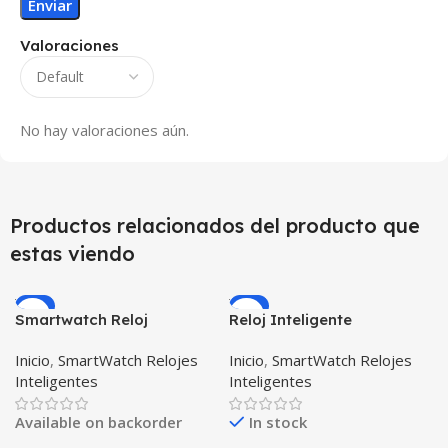
Valoraciones
No hay valoraciones aún.
Productos relacionados del producto que
estas viendo
-9%
-5%
Smartwatch Reloj
Reloj Inteligente
Inteligente OPTIMUS
Smartwatch I7 Negro
Inicio
,
SmartWatch Relojes
Inicio
,
SmartWatch Relojes
WATCH BLACK™ (PK W34
Incluye Pulso y Estuche
Inteligentes
Inteligentes
Iwo 10 12) Compatible
protector – GPS
Android y iPhone
Available on backorder
In stock