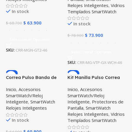
Relojes Inteligentes
,
Vidrios
In stock
Templados SmartWatch
$
63.900
$
68.700
In stock
$
73.900
$
78.900
Seleccionar Opciones
SKU:
CRR-MGN-GT2-46
Seleccionar Opciones
SKU:
CRR-MG-VTP-GX-WCH-46
-6%
-5%
Correa Pulso Banda de
Kit Manilla Pulso Correa
Metal Magnética para
Magnética de color Y
Inicio
,
Accesorios
Inicio
,
Accesorios
reloj Smartwatch
Vidrio Templado Huawei
SmartWatch/Reloj
SmartWatch/Reloj
Samsung Galaxy Watch
GT 46mm
Inteligente
,
SmartWatch
Inteligente
,
Protectores de
46mm
Relojes Inteligentes
Pantalla
,
SmartWatch
Relojes Inteligentes
,
Vidrios
In stock
Templados SmartWatch
$
60.900
$
64.900