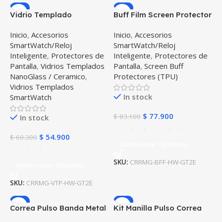
-9%
-6%
Vidrio Templado
Buff Film Screen Protector
Cerámico Y Correa
Y Correa Magnética Acero
Inicio
,
Accesorios
Inicio
,
Accesorios
Magnética de Acero
Inoxidable Smartwatch
SmartWatch/Reloj
SmartWatch/Reloj
Inoxidable Smartwatch
Reloj Inteligente Huawei
Inteligente
,
Protectores de
Inteligente
,
Protectores de
Reloj Inteligente Huawei
Gt2E
Pantalla
,
Vidrios Templados
Pantalla
,
Screen Buff
Gt2E
NanoGlass / Ceramico
,
Protectores (TPU)
Vidrios Templados
In stock
SmartWatch
$
77.900
$
83.100
In stock
$
54.900
$
60.300
Seleccionar Opciones
SKU:
CRRMG-BFF-HW-GT2E
Seleccionar Opciones
SKU:
CRRMG-VTP-HW-GT2E
-7%
-6%
Correa Pulso Banda Metal
Kit Manilla Pulso Correa
Magnética 22mm
Magnética de color Y