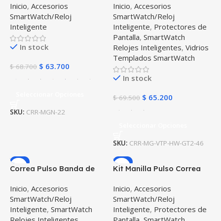
Inicio
,
Accesorios
Inicio
,
Accesorios
(milímetros) para reloj o
Vidrio Templado Huawei
SmartWatch/Reloj
SmartWatch/Reloj
Smartwatch Casio Xiaomi
GT 2 46mm
Inteligente
Inteligente
,
Protectores de
fossil Huawei Samsung
Pantalla
,
SmartWatch
In stock
Relojes Inteligentes
,
Vidrios
Templados SmartWatch
$
63.700
$
68.700
In stock
Seleccionar Opciones
$
65.200
$
69.500
SKU:
CRR-MGN-22
Seleccionar Opciones
SKU:
CRR-MG-VTP-HW-GT2-46
-7%
-6%
Correa Pulso Banda de
Kit Manilla Pulso Correa
Metal Magnética para
Magnética de color Y
Inicio
,
Accesorios
Inicio
,
Accesorios
reloj Smartwatch Huawei
Vidrio Templado Samsung
SmartWatch/Reloj
SmartWatch/Reloj
Gt2 46mm
Galaxy Watch 46mm
Inteligente
,
SmartWatch
Inteligente
,
Protectores de
Relojes Inteligentes
Pantalla
,
SmartWatch