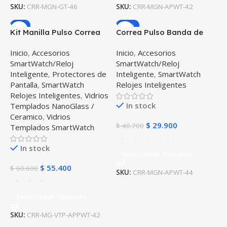
SKU:
CRR-MGN-GT-46
SKU:
CRR-MGN-APWT-42
-9%
-27%
Kit Manilla Pulso Correa
Correa Pulso Banda de
Magnética de color Y
Metal Magnética para
Inicio
,
Accesorios
Inicio
,
Accesorios
Vidrio Templado reloj
reloj Smartwatch Apple
SmartWatch/Reloj
SmartWatch/Reloj
Smartwatch Apple Iwatch
Iwatch serie 4, 5, 6
Inteligente
,
Protectores de
Inteligente
,
SmartWatch
serie 1, 2, 3 (42mm)
(44mm)
Pantalla
,
SmartWatch
Relojes Inteligentes
Relojes Inteligentes
,
Vidrios
In stock
Templados NanoGlass /
Ceramico
,
Vidrios
$
29.900
$
40.700
Templados SmartWatch
In stock
Seleccionar Opciones
$
55.400
$
60.600
SKU:
CRR-MGN-APWT-44
Seleccionar Opciones
SKU:
CRR-MG-VTP-APPWT-42