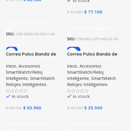
In stock
$
77.100
$
81.400
Seleccionar Opciones
Seleccionar Opciones
SKU:
CRR-MGN-GX-WCH-46
SKU:
CRR-MG-VTP-HW-GT-46
-7%
-13%
Correa Pulso Banda de
Correa Pulso Banda de
Metal Magnética para
Metal Magnética para
Inicio
,
Accesorios
Inicio
,
Accesorios
reloj Smartwatch Huawei
reloj Smartwatch Apple
SmartWatch/Reloj
SmartWatch/Reloj
Gt 46mm
Iwatch serie 1, 2, 3 (42mm)
Inteligente
,
SmartWatch
Inteligente
,
SmartWatch
Relojes Inteligentes
Relojes Inteligentes
In stock
In stock
$
63.900
$
35.500
$
68.700
$
40.700
Seleccionar Opciones
Seleccionar Opciones