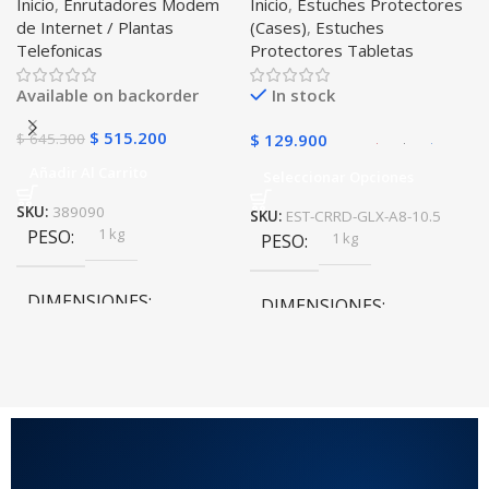
Inicio
,
Enrutadores Modem
Inicio
,
Estuches Protectores
Libre Todo Operador 4G
Tablet Samsung Galaxy
de Internet / Plantas
(Cases)
,
Estuches
LTE SIMCARD
Tab A8 10.5 2021 – 2022
Telefonicas
Protectores Tabletas
SM-x200 SM-x205 Anti
golpes con soporte
Available on backorder
In stock
$
515.200
$
645.300
$
129.900
Añadir Al Carrito
Seleccionar Opciones
SKU:
389090
SKU:
EST-CRRD-GLX-A8-10.5
1 kg
PESO
1 kg
PESO
DIMENSIONES
DIMENSIONES
10 × 10 × 10 cm
10 × 10 × 10 cm
COLOR
Rojo
,
Negro
,
Azul
,
Rosa