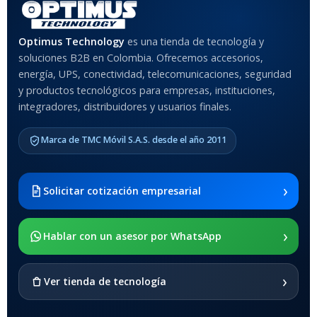
MATERIAL DEL CASE
Optimus Technology
es una tienda de tecnología y
soluciones B2B en Colombia. Ofrecemos accesorios,
Anti-Shock
energía, UPS, conectividad, telecomunicaciones, seguridad
y productos tecnológicos para empresas, instituciones,
integradores, distribuidores y usuarios finales.
MODELO DE TABLETS
COMPATIBLES
Marca de TMC Móvil S.A.S. desde el año 2011
Samsung Galaxy Tab A8 10.5
2021 SM-x200 / Samsung
Galaxy Tab A8 10.5 2021 SM-
›
Solicitar cotización empresarial
x205
›
SOPORTE DE APOYO
Hablar con un asesor por WhatsApp
SI
›
Ver tienda de tecnología