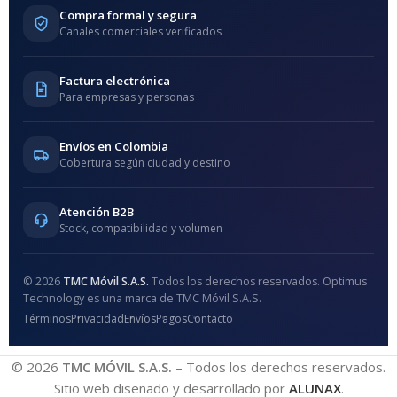
Compra formal y segura
Canales comerciales verificados
Factura electrónica
Para empresas y personas
Envíos en Colombia
Cobertura según ciudad y destino
Atención B2B
Stock, compatibilidad y volumen
© 2026
TMC Móvil S.A.S.
Todos los derechos reservados. Optimus
Technology es una marca de TMC Móvil S.A.S.
Términos
Privacidad
Envíos
Pagos
Contacto
© 2026
TMC MÓVIL S.A.S.
– Todos los derechos reservados.
Sitio web diseñado y desarrollado por
ALUNAX
.