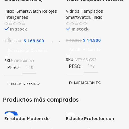
Inteligente OPTIMUS
para Reloj Inteligente
Inicio
,
SmartWatch Relojes
Vidrios Templados
BAND X PRO™
Smartwatch Samsung
Inteligentes
SmartWatch
,
Inicio
(Smartwatch p70)
Gear S3 Frontier
Compatible Android IOS
In stock
In stock
$
14.900
$
168.600
$
19.900
$
185.700
Añadir Al Carrito
Seleccionar Opciones
SKU:
VTP-SS-GS3
SKU:
OPTBXPRO
1 kg
PESO
1 kg
PESO
DIMENSIONES
DIMENSIONES
10 × 10 × 10 cm
Productos más comprados
10 × 10 × 10 cm
Negro
,
Rosa
COLOR
-20%
Enrutador Modem de
Estuche Protector con
Internet Huawei B311-521
Correa Desmontable