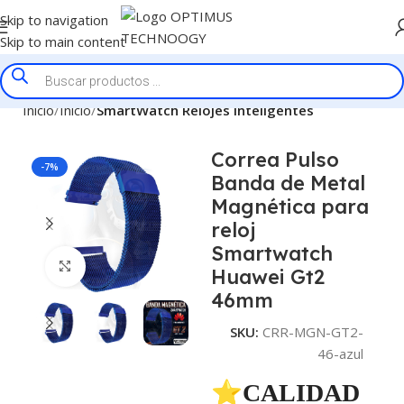
Skip to navigation
Skip to main content
Inicio
Inicio
SmartWatch Relojes Inteligentes
Correa Pulso
-7%
Banda de Metal
Magnética para
reloj
Smartwatch
Click to enlarge
Huawei Gt2
46mm
SKU:
CRR-MGN-GT2-
46-azul
⭐CALIDAD