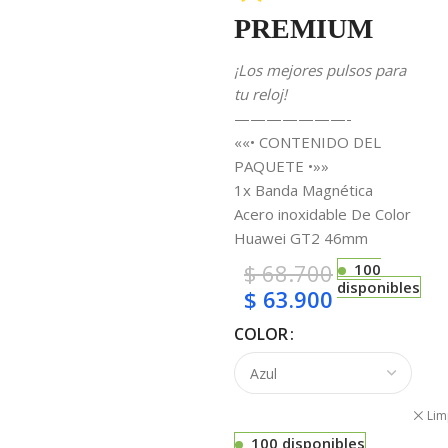
PREMIUM
¡Los mejores pulsos para
tu reloj!
———————-
««• CONTENIDO DEL
PAQUETE •»»
1x Banda Magnética
Acero inoxidable De Color
Huawei GT2 46mm
$
68.700
100
disponibles
$
63.900
COLOR
Lim
100 disponibles