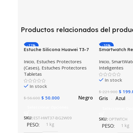
Productos relacionados del produ
-12%
-10%
Estuche Silicona Huawei T3-7
Smartwatch Rel
BG-W09 Version WiFi
OPTIMUS WAT
Inicio
,
Estuches Protectores
Inicio
,
SmartWatc
PRO) Mide Tem
(Cases)
,
Estuches Protectores
Inteligentes
Presión Arteria
Tabletas
Cardíaco
In stock
In stock
$
199.
$
221.900
Negro
$
50.000
Gris
Azul
$
56.600
Seleccionar Opciones
Seleccionar Op
SKU:
EST-HWT37-BG2W09
SKU:
OPTWTCH
PESO
1 kg
PESO
1 kg