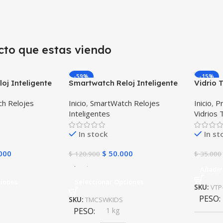
cto que estas viendo
-59%
-15%
oj Inteligente
Smartwatch Reloj Inteligente
Vidrio
CH™ (KW37
Localizador GPS Ubicar Niños
Huawei
h Relojes
Inicio
,
SmartWatch Relojes
Inicio
,
Pr
peratura
SOS
Inteligentes
Vidrios
l y Ritmo
In stock
In st
000
$
50.000
$
120.900
$
35.000
Añadir 
ciones
Seleccionar Opciones
SKU:
VTP
PESO
SKU:
TMCSWKIDS
PESO
1 kg