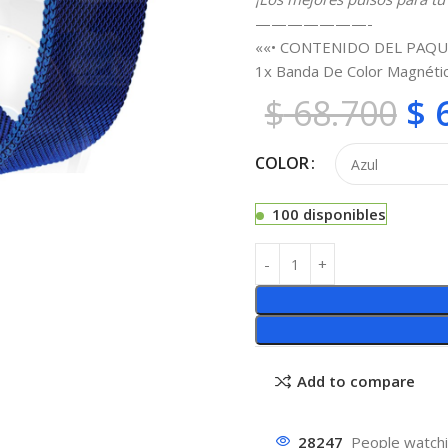
———————-
««• CONTENIDO DEL PAQU
1x Banda De Color Magnét
$
68.700
$
6
COLOR
100 disponibles
Add to compare
28247
People watchi