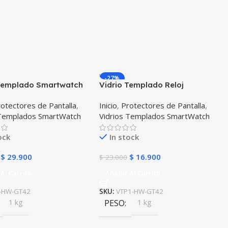
-27%
 Templado Smartwatch
Vidrio Templado Reloj
 Gt 42mm X2 Unidades
Smartwatch Huawei Gt 42mm
otectores de Pantalla
,
Inicio
,
Protectores de Pantalla
,
 Templados SmartWatch
Vidrios Templados SmartWatch
ock
In stock
$
29.900
$
16.900
$
23.000
Al Carrito
Añadir Al Carrito
-HW-GT42
SKU:
VTP1-HW-GT42
1 kg
PESO
1 kg