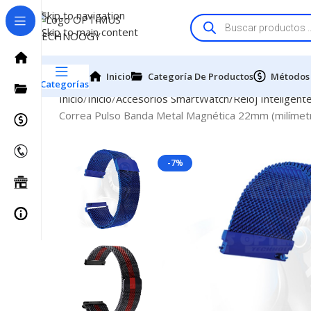
Skip to navigation
Skip to main content
Inicio
Categoría De Productos
Métodos
Categorías
Inicio
Inicio
Accesorios SmartWatch/Reloj Inteligent
Correa Pulso Banda Metal Magnética 22mm (milímetr
-7%