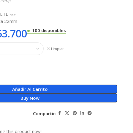
ETE •»»
ica 22mm
3.700
100 disponibles
Limpiar
Añadir Al Carrito
Buy Now
Compartir:
ng this product now!