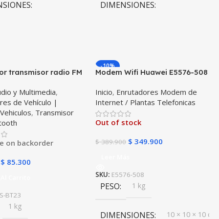
NSIONES
DIMENSIONES
0 × 10 cm
10 × 10 × 10 cm
-10%
r transmisor radio FM
Modem Wifi Huawei E5576-508
th 5.0 para carro
Mifi Wifi 3s Simcard Libre Todo
dio y Multimedia
,
Inicio
,
Enrutadores Modem de
il Vehículos Camiones
Operador
res de Vehículo |
Internet / Plantas Telefonicas
 puertos 2USB + 1Tipo C
,
Vehiculos
,
Transmisor
S BT23
Out of stock
tooth
$
349.900
$
389.900
le on backorder
Leer Más
$
85.300
SKU:
E5576-508
Al Carrito
PESO
1 kg
S-BT23
1 kg
DIMENSIONES
10 × 10 × 10 cm