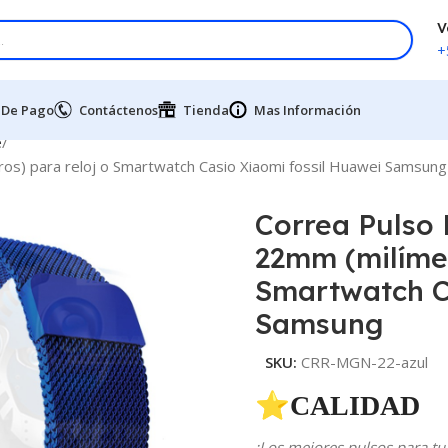
V
+
 De Pago
Contáctenos
Tienda
Mas Información
e
os) para reloj o Smartwatch Casio Xiaomi fossil Huawei Samsung
Correa Pulso
22mm (milímet
Smartwatch C
Samsung
SKU:
CRR-MGN-22-azul
⭐CALIDAD 
¡Los mejores pulsos para tu 