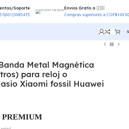
entas/Soporte
Envios Gratis a 🇨🇴
57(601)5085475
Compras superiores a COP$100.0
$
 Banda Metal Magnética
ros) para reloj o
asio Xiaomi fossil Huawei
PREMIUM
reloj!