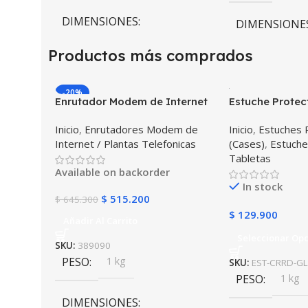
DIMENSIONES
DIMENSIONE
Productos más comprados
10 × 10 × 10 cm
10 × 10 × 10 c
-20%
COLOR
Negro
COLOR
Enrutador Modem de Internet
Estuche Protec
Huawei B311-521 Libre Todo
Desmontable T
Inicio
,
Enrutadores Modem de
Inicio
,
Estuches 
Operador 4G LTE SIMCARD
Galaxy Tab A8 
Gris
,
Negro
,
A
Internet / Plantas Telefonicas
(Cases)
,
Estuche
2022 SM-x200 
Tabletas
golpes con sop
Available on backorder
In stock
$
515.200
$
645.300
$
129.900
Añadir Al Carrito
Seleccionar Op
SKU:
389090
PESO
1 kg
SKU:
EST-CRRD-GL
PESO
1 kg
DIMENSIONES