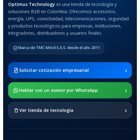
MATERIAL DEL CASE
Optimus Technology
es una tienda de tecnología y
soluciones B2B en Colombia. Ofrecemos accesorios,
Anti-Shock
energía, UPS, conectividad, telecomunicaciones, seguridad
y productos tecnológicos para empresas, instituciones,
integradores, distribuidores y usuarios finales.
MODELO DE TABLETS
COMPATIBLES
Marca de TMC Móvil S.A.S. desde el año 2011
Samsung Galaxy Tab A8 10.5
2021 SM-x200 / Samsung
Galaxy Tab A8 10.5 2021 SM-
›
Solicitar cotización empresarial
x205
›
SOPORTE DE APOYO
Hablar con un asesor por WhatsApp
SI
›
Ver tienda de tecnología