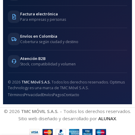
Factura electrónica
Para empresas y personas
Envíos en Colombia
Cobertura según ciudad y destino
Atención B2B
Stock, compatibilidad y volumen
© 2026
TMC Móvil S.A.S.
Todos los derechos reservados. Optimus
Technology es una marca de TMC Móvil S.A.S.
Términos
Privacidad
Envíos
Pagos
Contacto
© 2026
TMC MÓVIL S.A.S.
– Todos los derechos reservados.
Sitio web diseñado y desarrollado por
ALUNAX
.