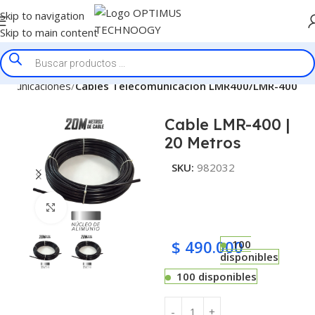
Skip to navigation
Skip to main content
comunicaciones
Cables Telecomunicación LMR400/LMR-400
Cable LMR-400 |
20 Metros
SKU:
982032
Click to enlarge
$
490.000
100
disponibles
100 disponibles