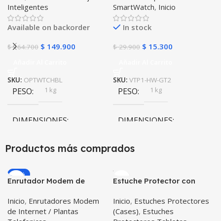
Inteligentes
SmartWatch
,
Inicio
Iwo 10 12) Compatible
Android y iPhone
Available on backorder
In stock
$
149.900
$
15.300
$
164.700
$
29.900
Añadir Al Carrito
Añadir Al Carrito
SKU:
OPTWTCHBL
SKU:
VTP1-HW-GT2
1 kg
1 kg
PESO
PESO
DIMENSIONES
DIMENSIONES
10 × 10 × 10 cm
10 × 10 × 10 cm
Productos más comprados
-20%
Enrutador Modem de
Estuche Protector con
Internet Huawei B311-521
Correa Desmontable
Inicio
,
Enrutadores Modem
Inicio
,
Estuches Protectores
Libre Todo Operador 4G
Tablet Samsung Galaxy
de Internet / Plantas
(Cases)
,
Estuches
LTE SIMCARD
Tab A8 10.5 2021 – 2022