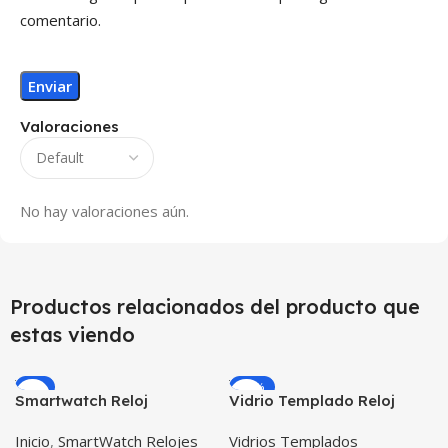
comentario.
Valoraciones
No hay valoraciones aún.
Productos relacionados del producto que
estas viendo
-9%
-49%
Smartwatch Reloj
Vidrio Templado Reloj
Inteligente OPTIMUS
Inteligente Smartwatch
Inicio
,
SmartWatch Relojes
Vidrios Templados
WATCH BLACK™ (PK W34
Huawei Gt2 46mm