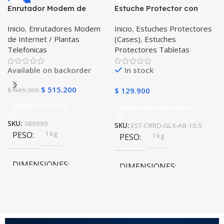
-20%
Enrutador Modem de
Estuche Protector con
Negro
,
Rosa
COLOR
COLOR
Internet Huawei B311-521
Correa Desmontable
Inicio
,
Enrutadores Modem
Inicio
,
Estuches Protectores
Libre Todo Operador 4G
Tablet Samsung Galaxy
Gris
,
Negro
,
Azul
,
Rosa
de Internet / Plantas
(Cases)
,
Estuches
LTE SIMCARD
Tab A8 10.5 2021 – 2022
PULSO ADICIONAL
Telefonicas
Protectores Tabletas
SM-x200 SM-x205 Anti
golpes con soporte
Goma
,
Metalizado
Available on backorder
In stock
$
515.200
$
645.300
$
129.900
Añadir Al Carrito
Seleccionar Opciones
SKU:
389090
SKU:
EST-CRRD-GLX-A8-10.5
1 kg
PESO
1 kg
PESO
DIMENSIONES
DIMENSIONES
20 × 20 × 20 cm
20 × 20 × 20 cm
COLOR