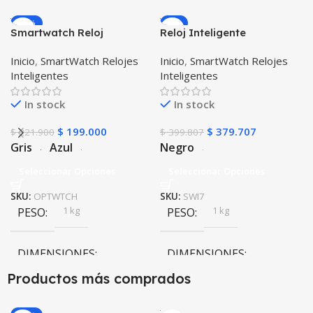
-10%
-5%
Smartwatch Reloj
Reloj Inteligente
Inteligente OPTIMUS
Smartwatch I7 Negro
Inicio
,
SmartWatch Relojes
Inicio
,
SmartWatch Relojes
WATCH™ (KW37 PRO) Mide
Incluye Pulso y Estuche
Inteligentes
Inteligentes
Temperatura Presión
protector – GPS
Arterial y Ritmo Cardíaco
In stock
In stock
$
199.000
$
379.707
$
221.900
$
399.807
Gris
Azul
Negro
Seleccionar Opciones
Seleccionar Opciones
SKU:
OPTWTCH
SKU:
SWI7
1 kg
1 kg
PESO
PESO
DIMENSIONES
DIMENSIONES
Productos más comprados
10 × 10 × 10 cm
10 × 10 × 10 cm