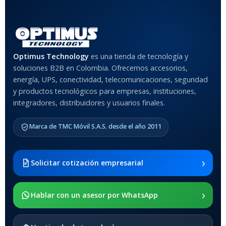
Rojo
,
Negro
,
Azul
,
Rosa
MATERIAL DEL CASE
Optimus Technology
es una tienda de tecnología y
soluciones B2B en Colombia. Ofrecemos accesorios,
Anti-Shock
energía, UPS, conectividad, telecomunicaciones, seguridad
y productos tecnológicos para empresas, instituciones,
integradores, distribuidores y usuarios finales.
MODELO DE TABLETS
COMPATIBLES
Marca de TMC Móvil S.A.S. desde el año 2011
Samsung Galaxy Tab A8 10.5
2021 SM-x200 / Samsung
Galaxy Tab A8 10.5 2021 SM-
›
Solicitar cotización empresarial
x205
›
SOPORTE DE APOYO
Hablar con un asesor por WhatsApp
SI