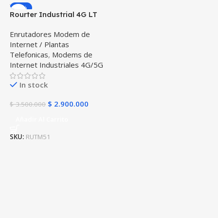
-17%
Rourter Industrial 4G LT
5GE Doble Sim Teltonika
Enrutadores Modem de
RUTM51, 5 puertos
Internet / Plantas
Ethernet 10/100/1000
Telefonicas
,
Modems de
Mbps Wi-Fi 2.4GHz a
Internet Industriales 4G/5G
5GHz, Versión LATAM
In stock
$
2.900.000
$
3.500.000
Añadir Al Carrito
SKU:
RUTM51