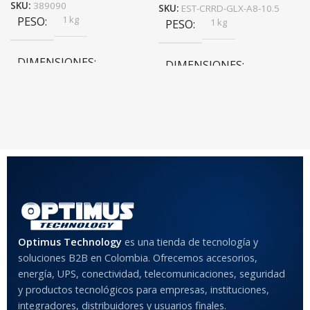
SKU:
389090
SKU:
EST-CRRD-GLX-A8-10.5
1 kg
PESO
1 kg
PESO
DIMENSIONES
DIMENSIONES
20 × 20 × 20 cm
20 × 20 × 20 cm
COLOR
Rojo
,
Negro
,
Azul
,
Rosa
MATERIAL DEL CASE
Optimus Technology
es una tienda de tecnología y
Anti-Shock
soluciones B2B en Colombia. Ofrecemos accesorios,
energía, UPS, conectividad, telecomunicaciones, seguridad
MODELO DE TABLETS
y productos tecnológicos para empresas, instituciones,
COMPATIBLES
integradores, distribuidores y usuarios finales.