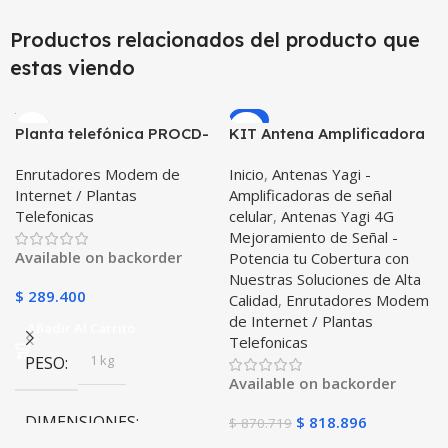
Productos relacionados del producto que
estas viendo
-6%
Planta telefónica PROCD-
KIT Antena Amplificadora
6010 PROELECTRONIC
De Señal Yagi 17 Db Con
Enrutadores Modem de
Inicio
,
Antenas Yagi -
Doble Dual Simcard
Modem Enrutador Huawei
Internet / Plantas
Amplificadoras de señal
Homologado + Antena
B612
Telefonicas
celular
,
Antenas Yagi 4G
Omnidireccional de 5dBi
Mejoramiento de Señal -
Available on backorder
Potencia tu Cobertura con
Nuestras Soluciones de Alta
$
289.400
Calidad
,
Enrutadores Modem
de Internet / Plantas
Añadir Al Carrito
Telefonicas
1 kg
PESO
Available on backorder
DIMENSIONES
$
818.896
$
870.719