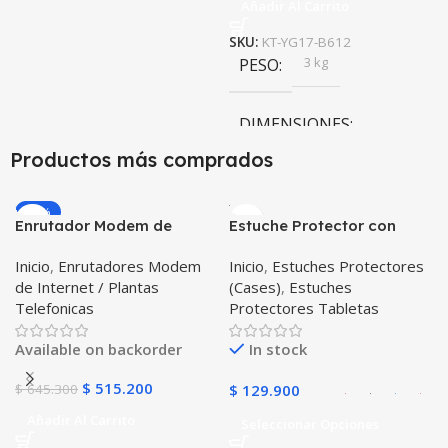
Añadir Al Carrito
10 × 10 × 10 cm
SKU:
KT-YG17-B612
3 kg
PESO
DIMENSIONES
Productos más comprados
10 × 100 × 24 cm
-20%
Enrutador Modem de
Estuche Protector con
Internet Huawei B311-521
Correa Desmontable
Inicio
,
Enrutadores Modem
Inicio
,
Estuches Protectores
Libre Todo Operador 4G
Tablet Samsung Galaxy
de Internet / Plantas
(Cases)
,
Estuches
LTE SIMCARD
Tab A8 10.5 2021 – 2022
Telefonicas
Protectores Tabletas
SM-x200 SM-x205 Anti
golpes con soporte
Available on backorder
In stock
$
515.200
$
645.300
$
129.900
Añadir Al Carrito
Seleccionar Opciones