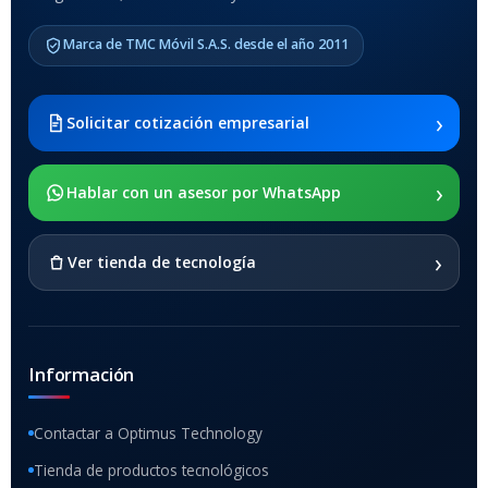
Samsung Galaxy Tab A8 10.5
Marca de TMC Móvil S.A.S. desde el año 2011
2021 SM-x200 / Samsung
Galaxy Tab A8 10.5 2021 SM-
x205
›
Solicitar cotización empresarial
SOPORTE DE APOYO
›
Hablar con un asesor por WhatsApp
SI
›
Ver tienda de tecnología
Información
Contactar a Optimus Technology
Tienda de productos tecnológicos