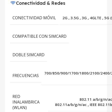
Conectividad & Redes
CONECTIVIDAD MÓVIL
2G
,
3.5G
,
3G
,
4GLTE
,
5G 
COMPATIBLE CON SIMCARD
DOBLE SIMCARD
700/850/900/1700/1800/2100/2400/
FRECUENCIAS
RED
802.11 a/b/g/n/a
INALAMBRICA
802.11a/b/g/n/ac
,
IEEE 802.11
(WLAN)