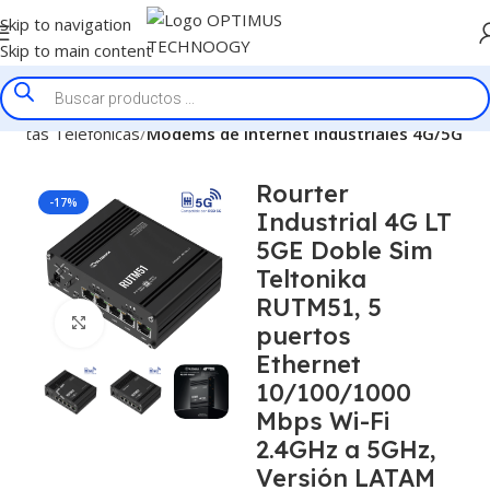
Skip to navigation
Skip to main content
lantas Telefonicas
Modems de Internet Industriales 4G/5G
Rourter
-17%
Industrial 4G LT
5GE Doble Sim
Teltonika
RUTM51, 5
Click to enlarge
puertos
Ethernet
10/100/1000
Mbps Wi-Fi
2.4GHz a 5GHz,
Versión LATAM