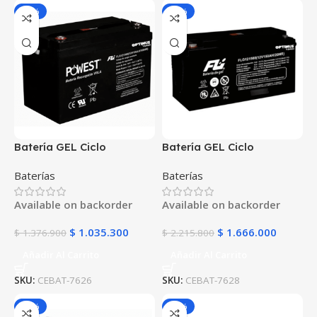
-25%
-25%
Batería GEL Ciclo
Batería GEL Ciclo
Profundo 12V 100Ah
Profundo 12V 150Ah
Baterías
Baterías
POWEST FLS121000DC |
POWEST FLS121500DC |
Energía Solar | Deep Cycle
Energía Solar | Deep Cycle
Available on backorder
Available on backorder
VRLA | Off-Grid
VRLA | Off-Grid
$
1.035.300
$
1.666.000
$
1.376.900
$
2.215.800
Añadir Al Carrito
Añadir Al Carrito
SKU:
CEBAT-7626
SKU:
CEBAT-7628
-25%
-25%