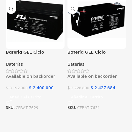
Batería GEL Ciclo
Batería GEL Ciclo
Profundo 12V 200Ah
Profundo 12V 250Ah
Baterías
Baterías
POWEST FLS122000DC |
POWEST FLS122500DC |
Energía Solar | Deep Cycle
Energía Solar | Deep Cycle
Available on backorder
Available on backorder
VRLA | Off-Grid
VRLA | Off-Grid
$
2.400.000
$
2.427.684
$
3.192.000
$
3.228.800
Añadir Al Carrito
Añadir Al Carrito
SKU:
CEBAT-7629
SKU:
CEBAT-7631