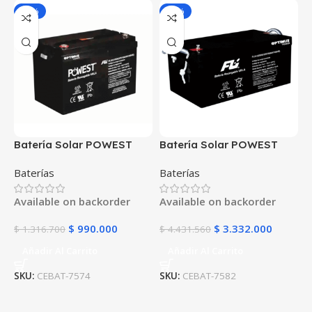
-25%
-25%
Batería Solar POWEST
Batería Solar POWEST
12V 100Ah FLS121000 |
12V 250Ah FLS122500 |
Baterías
Baterías
AGM VRLA Ciclo Profundo
AGM VRLA | Máxima
| Energía Verde Solar
Capacidad para Energía
Available on backorder
Available on backorder
Eólica
Solar y Eólica
$
990.000
$
3.332.000
$
1.316.700
$
4.431.560
Añadir Al Carrito
Añadir Al Carrito
SKU:
CEBAT-7574
SKU:
CEBAT-7582