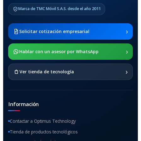
COMPATIBLES
Marca de TMC Móvil S.A.S. desde el año 2011
Samsung Galaxy Tab A8 10.5
2021 SM-x200 / Samsung
Galaxy Tab A8 10.5 2021 SM-
›
Solicitar cotización empresarial
x205
›
SOPORTE DE APOYO
Hablar con un asesor por WhatsApp
SI
›
Ver tienda de tecnología
Información
Contactar a Optimus Technology
Tienda de productos tecnológicos