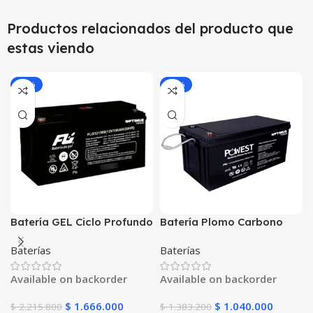
Productos relacionados del producto que
estas viendo
-25%
-25%
Batería GEL Ciclo Profundo
Batería Plomo Carbono
12V 150Ah POWEST
POWEST 12V 250Ah | AGM
Baterías
Baterías
FLS121500DC | Energía
VRLA | Máxima Capacidad
Solar | Deep Cycle VRLA |
| Ciclo Profundo para
Available on backorder
Available on backorder
Off-Grid
Grandes Proyectos
$
1.666.000
$
1.040.000
$
2.215.800
$
1.383.200