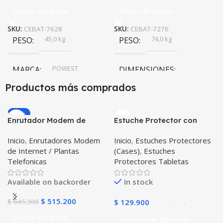
Añadir Al Carrito
Añadir Al Carrito
SKU:
CEBAT-7628
SKU:
CEBAT-7276
45,0 kg
74,0 kg
PESO
PESO
POWEST
MARCA
DIMENSIONES
Productos más comprados
52,2 × 26,8 × 25,0 cm
-20%
Enrutador Modem de
Estuche Protector con
POWEST
MARCA
Internet Huawei B311-521
Correa Desmontable
Inicio
,
Enrutadores Modem
Inicio
,
Estuches Protectores
Libre Todo Operador 4G
Tablet Samsung Galaxy
de Internet / Plantas
(Cases)
,
Estuches
LTE SIMCARD
Tab A8 10.5 2021 – 2022
Telefonicas
Protectores Tabletas
SM-x200 SM-x205 Anti
golpes con soporte
Available on backorder
In stock
$
515.200
$
645.300
$
129.900
Añadir Al Carrito
Seleccionar Opciones