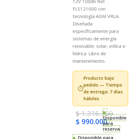
12V 100Ah Ref.
FLS121000 con
tecnología AGM VRLA.
Diseñada
específicamente para
sistemas de energía
renovable: solar, eólica e
hídrica. Libre de
mantenimiento.
Producto bajo
pedido — Tiempo
⏱️
de entrega: 7 días
hábiles
$
1.316.700
Disponible
$
990.000
para
reserva
Disponible para