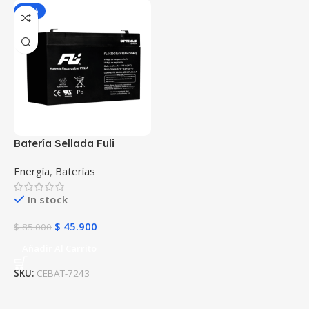
-46%
Batería Sellada Fuli
Battery de 6V-12AH
Energía
,
Baterías
FL6120GS POWEST
In stock
$
45.900
$
85.000
Añadir Al Carrito
SKU:
CEBAT-7243