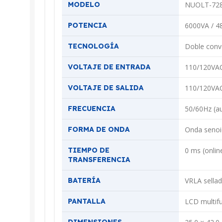
MODELO
NUOLT-7284
POTENCIA
6000VA / 
TECNOLOGÍA
Doble conve
VOLTAJE DE ENTRADA
110/120VAC
VOLTAJE DE SALIDA
110/120VA
FRECUENCIA
50/60Hz (a
FORMA DE ONDA
Onda senoi
TIEMPO DE
0 ms (onlin
TRANSFERENCIA
BATERÍA
VRLA sellad
PANTALLA
LCD multif