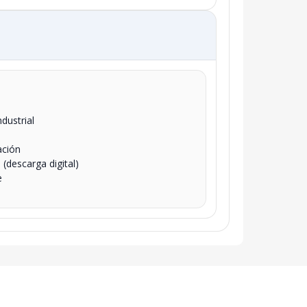
dustrial
ación
(descarga digital)
e