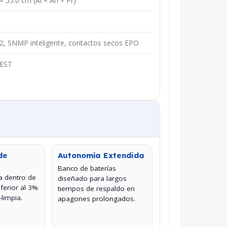
× 55.0 cm (Al × An × Pr)
2, SNMP inteligente, contactos secos EPO
EST
de
Autonomía Extendida
Banco de baterías
da dentro de
diseñado para largos
ferior al 3%
tiempos de respaldo en
-limpia.
apagones prolongados.