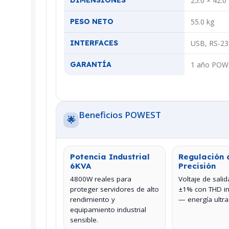
DIMENSIONES
25.0 × 42.0 
PESO NETO
55.0 kg
INTERFACES
USB, RS-23
GARANTÍA
1 año POW
Beneficios POWEST
🌟
Potencia Industrial
Regulación 
6KVA
Precisión
4800W reales para
Voltaje de sali
proteger servidores de alto
±1% con THD in
rendimiento y
— energía ultra
equipamiento industrial
sensible.