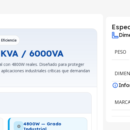
Espec
Dime
 Eficiencia
6KVA / 6000VA
PESO
ial con 4800W reales. Diseñado para proteger
y aplicaciones industriales críticas que demandan
DIMEN
Inf
MARC
4800W — Grado
⚙️
Industrial