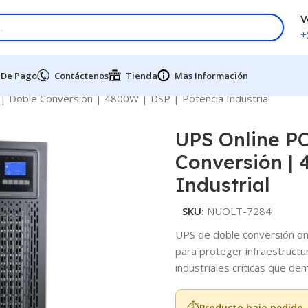
V
+
 De Pago
Contáctenos
Tienda
Mas Información
 Doble Conversión | 4800W | DSP | Potencia Industrial
UPS Online P
Conversión | 
Industrial
SKU:
NUOLT-7284
UPS de doble conversión onl
para proteger infraestructur
industriales críticas que de
⏱️
Producto bajo pedido 