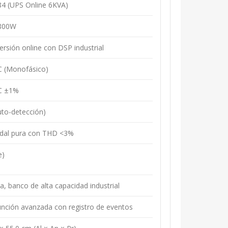
 (UPS Online 6KVA)
4800W
rsión online con DSP industrial
 (Monofásico)
C ±1%
uto-detección)
dal pura con THD <3%
e)
a, banco de alta capacidad industrial
unción avanzada con registro de eventos