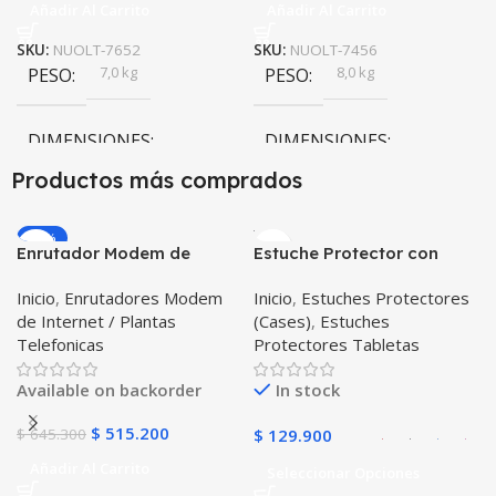
Añadir Al Carrito
Añadir Al Carrito
SKU:
NUOLT-7652
SKU:
NUOLT-7456
7,0 kg
8,0 kg
PESO
PESO
DIMENSIONES
DIMENSIONES
Productos más comprados
35,6 × 14,4 × 22,9 cm
40,0 × 48,3 × 4,4 cm
-20%
Enrutador Modem de
Estuche Protector con
POWEST
POWEST
MARCA
MARCA
Internet Huawei B311-521
Correa Desmontable
Inicio
,
Enrutadores Modem
Inicio
,
Estuches Protectores
Libre Todo Operador 4G
Tablet Samsung Galaxy
de Internet / Plantas
(Cases)
,
Estuches
LTE SIMCARD
Tab A8 10.5 2021 – 2022
Telefonicas
Protectores Tabletas
SM-x200 SM-x205 Anti
golpes con soporte
Available on backorder
In stock
$
515.200
$
645.300
$
129.900
Añadir Al Carrito
Seleccionar Opciones