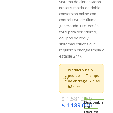
Sistema de alimentación
ininterrumpida de doble
conversión online con
control DSP de última
generación. Protección
total para servidores,
equipos de red y
sistemas críticos que
requieren energía limpia y
estable 24/7.
Producto bajo
pedido — Tiempo
⏱️
de entrega: 7 días
hábiles
$
1.581.370
Disponible
$
1.189.000
para
reserva