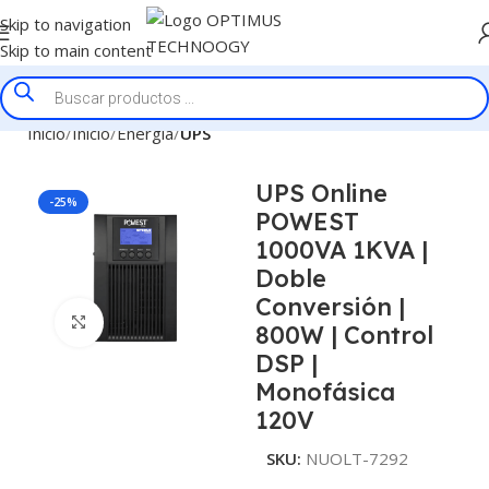
Skip to navigation
Skip to main content
Inicio
Inicio
Energía
UPS
UPS Online
-25%
POWEST
1000VA 1KVA |
Doble
Conversión |
Click to enlarge
800W | Control
DSP |
Monofásica
120V
SKU:
NUOLT-7292