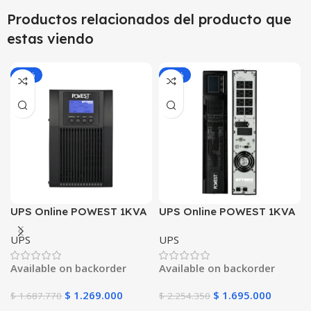
Productos relacionados del producto que
estas viendo
-25%
-25%
UPS Online POWEST 1KVA
UPS Online POWEST 1KVA
220V | Doble Conversión |
Rack | Doble Conversión |
UPS
UPS
800W | DSP | Estándar
800W | 1U Rackeable | DSP
Europeo 220/230/240VAC
| SNMP
Available on backorder
Available on backorder
$
1.269.000
$
1.695.000
$
1.687.770
$
2.254.350