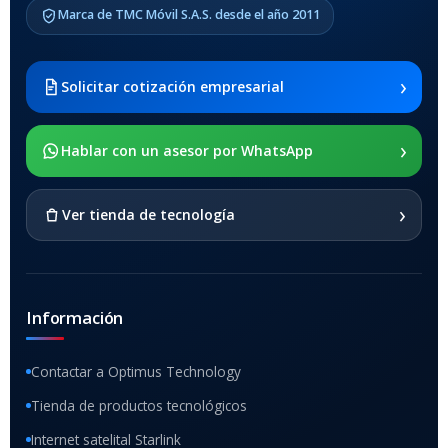
Marca de TMC Móvil S.A.S. desde el año 2011
Samsung Galaxy Tab A8 10.5
2021 SM-x200 / Samsung
Galaxy Tab A8 10.5 2021 SM-
›
Solicitar cotización empresarial
x205
›
SOPORTE DE APOYO
Hablar con un asesor por WhatsApp
SI
›
Ver tienda de tecnología
Información
Contactar a Optimus Technology
Tienda de productos tecnológicos
Internet satelital Starlink