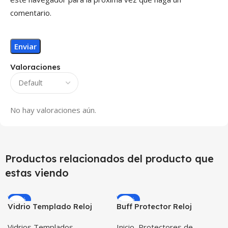
comentario.
Valoraciones
No hay valoraciones aún.
Productos relacionados del producto que
estas viendo
-33%
-26%
Vidrio Templado Reloj
Buff Protector Reloj
Inteligente Smartwatch
Inteligente Smartwatch
Vidrios Templados
Inicio
,
Protectores de
Huawei Gt2 46mm X2
Samsung Galaxy Watch