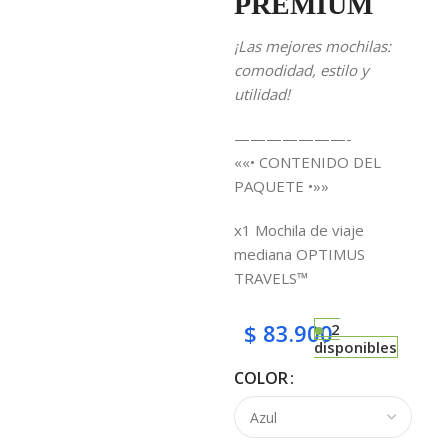
PREMIUM
¡Las mejores mochilas:
comodidad, estilo y
utilidad
!
———————-
««• CONTENIDO DEL
PAQUETE •»»
x1 Mochila de viaje
mediana OPTIMUS
TRAVELS™
$
83.900
2
disponibles
COLOR