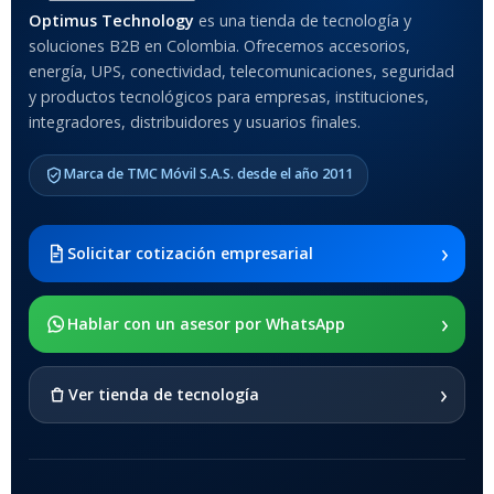
MATERIAL DEL CASE
Optimus Technology
es una tienda de tecnología y
soluciones B2B en Colombia. Ofrecemos accesorios,
Anti-Shock
energía, UPS, conectividad, telecomunicaciones, seguridad
y productos tecnológicos para empresas, instituciones,
integradores, distribuidores y usuarios finales.
MODELO DE TABLETS
COMPATIBLES
Marca de TMC Móvil S.A.S. desde el año 2011
Samsung Galaxy Tab A8 10.5
2021 SM-x200 / Samsung
Galaxy Tab A8 10.5 2021 SM-
›
Solicitar cotización empresarial
x205
›
SOPORTE DE APOYO
Hablar con un asesor por WhatsApp
SI
›
Ver tienda de tecnología