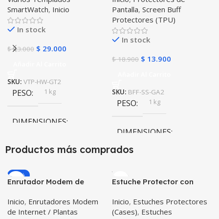
SmartWatch
,
Inicio
Pantalla
,
Screen Buff
Unidades
Active 2
Protectores (TPU)
In stock
In stock
$
29.000
$
43.000
$
13.900
$
18.900
Añadir Al Carrito
Añadir Al Carrito
SKU:
VTP-HW-GT2
1 kg
PESO
SKU:
BFF-SS-GA2
1 kg
PESO
DIMENSIONES
DIMENSIONES
20 × 31 × 49,3 cm
Productos más comprados
20 × 31 × 49,3 cm
-20%
Enrutador Modem de
Estuche Protector con
Internet Huawei B311-521
Correa Desmontable
Inicio
,
Enrutadores Modem
Inicio
,
Estuches Protectores
Libre Todo Operador 4G
Tablet Samsung Galaxy
de Internet / Plantas
(Cases)
,
Estuches
LTE SIMCARD
Tab A8 10.5 2021 – 2022