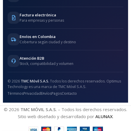
Factura electrónica
Para empresas y personas
Envíos en Colombia
Cobertura según ciudad y destino
Atención B2B
Stock, compatibilidad y volumen
© 2026
TMC Móvil S.A.S.
Todos los derechos reservados. Optimus
Technology es una marca de TMC Móvil S.A.S.
Términos
Privacidad
Envíos
Pagos
Contacto
© 2026
TMC MÓVIL S.A.S.
– Todos los derechos reservados.
Sitio web diseñado y desarrollado por
ALUNAX
.