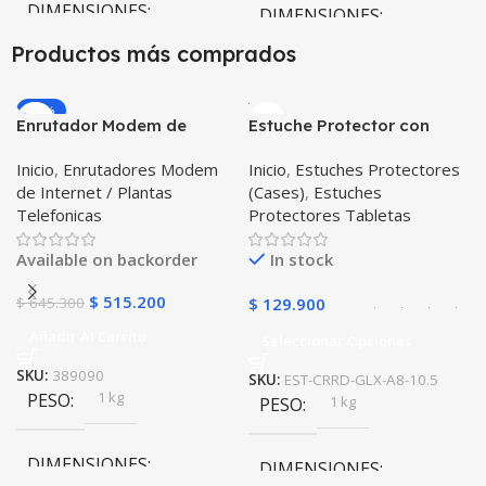
DIMENSIONES
DIMENSIONES
Productos más comprados
20,5 × 31,5 × 64,5 cm
20,5 × 31,5 × 64,5 cm
-20%
Negro
Enrutador Modem de
Estuche Protector con
COLOR
COLOR
Internet Huawei B311-521
Correa Desmontable
Inicio
,
Enrutadores Modem
Inicio
,
Estuches Protectores
Libre Todo Operador 4G
Tablet Samsung Galaxy
Negro
,
Azul
,
Verde
,
Rosa
,
de Internet / Plantas
(Cases)
,
Estuches
LTE SIMCARD
Tab A8 10.5 2021 – 2022
Azul Oscuro
Telefonicas
Protectores Tabletas
SM-x200 SM-x205 Anti
golpes con soporte
Available on backorder
In stock
$
515.200
$
645.300
$
129.900
Añadir Al Carrito
Seleccionar Opciones
SKU:
389090
SKU:
EST-CRRD-GLX-A8-10.5
1 kg
PESO
1 kg
PESO
DIMENSIONES
DIMENSIONES