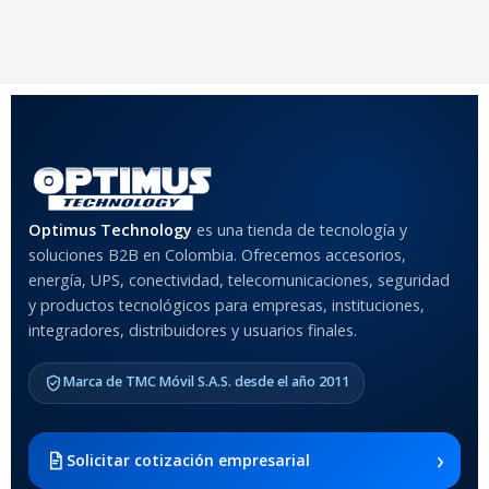
20,5 × 31,5 × 64,5 cm
20,5 × 31,5 × 64,5 cm
COLOR
Rojo
,
Negro
,
Azul
,
Rosa
MATERIAL DEL CASE
Optimus Technology
es una tienda de tecnología y
soluciones B2B en Colombia. Ofrecemos accesorios,
Anti-Shock
energía, UPS, conectividad, telecomunicaciones, seguridad
y productos tecnológicos para empresas, instituciones,
integradores, distribuidores y usuarios finales.
MODELO DE TABLETS
COMPATIBLES
Marca de TMC Móvil S.A.S. desde el año 2011
Samsung Galaxy Tab A8 10.5
2021 SM-x200 / Samsung
Galaxy Tab A8 10.5 2021 SM-
›
Solicitar cotización empresarial
x205