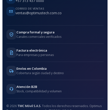
+57 313 437 0000
CORREO DE VENTAS
ventas@optimustech.com.co
Compra formal y segura
Canales comerciales verificados
Factura electrónica
Para empresas y personas
Envíos en Colombia
Cobertura según ciudad y destino
Atención B2B
Stock, compatibilidad y volumen
© 2026
TMC Móvil S.A.S.
Todos los derechos reservados. Optimus