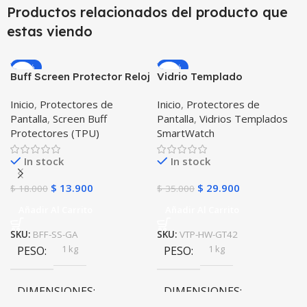
Productos relacionados del producto que
estas viendo
-23%
-15%
Buff Screen Protector Reloj
Vidrio Templado
inteligente Smartwatch
Smartwatch Huawei Gt
Inicio
,
Protectores de
Inicio
,
Protectores de
Samsung Galaxy Active
42mm X2 Unidades
Pantalla
,
Screen Buff
Pantalla
,
Vidrios Templados
Protectores (TPU)
SmartWatch
In stock
In stock
$
13.900
$
29.900
$
18.000
$
35.000
Añadir Al Carrito
Añadir Al Carrito
SKU:
BFF-SS-GA
SKU:
VTP-HW-GT42
1 kg
1 kg
PESO
PESO
DIMENSIONES
DIMENSIONES