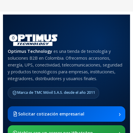
COLOR
Rojo
,
Negro
,
Azul
,
Rosa
MATERIAL DEL CASE
Optimus Technology
es una tienda de tecnología y
soluciones B2B en Colombia. Ofrecemos accesorios,
Anti-Shock
energía, UPS, conectividad, telecomunicaciones, seguridad
y productos tecnológicos para empresas, instituciones,
integradores, distribuidores y usuarios finales.
MODELO DE TABLETS
COMPATIBLES
Marca de TMC Móvil S.A.S. desde el año 2011
Samsung Galaxy Tab A8 10.5
2021 SM-x200 / Samsung
Galaxy Tab A8 10.5 2021 SM-
›
Solicitar cotización empresarial
x205
›
SOPORTE DE APOYO
Hablar con un asesor por WhatsApp