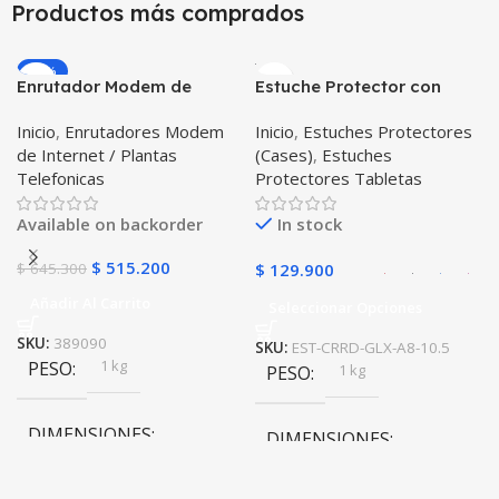
Productos más comprados
10 × 10 × 10 cm
10 × 10 × 10 cm
-20%
Enrutador Modem de
Estuche Protector con
Internet Huawei B311-521
Correa Desmontable
Inicio
,
Enrutadores Modem
Inicio
,
Estuches Protectores
Libre Todo Operador 4G
Tablet Samsung Galaxy
de Internet / Plantas
(Cases)
,
Estuches
LTE SIMCARD
Tab A8 10.5 2021 – 2022
Telefonicas
Protectores Tabletas
SM-x200 SM-x205 Anti
golpes con soporte
Available on backorder
In stock
$
515.200
$
645.300
$
129.900
Añadir Al Carrito
Seleccionar Opciones
SKU:
389090
SKU:
EST-CRRD-GLX-A8-10.5
1 kg
PESO
1 kg
PESO
DIMENSIONES
DIMENSIONES
20 × 20 × 20 cm
20 × 20 × 20 cm