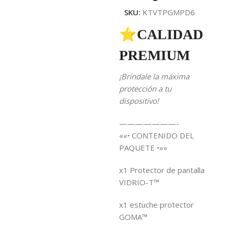
SKU:
KTVTPGMPD6
⭐CALIDAD
PREMIUM
¡Bríndale la máxima
protección a tu
dispositivo!
———————-
««• CONTENIDO DEL
PAQUETE •»»
x1 Protector de pantalla
VIDRIO-T™
x1 estuche protector
GOMA™