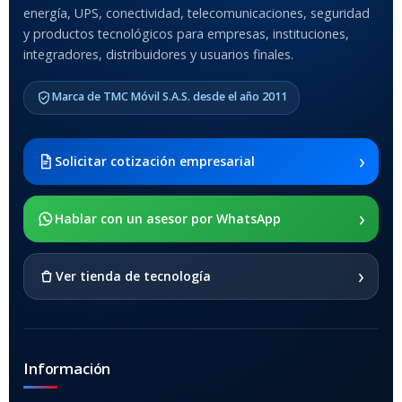
Anti-Shock
energía, UPS, conectividad, telecomunicaciones, seguridad
y productos tecnológicos para empresas, instituciones,
integradores, distribuidores y usuarios finales.
MODELO DE TABLETS
COMPATIBLES
Marca de TMC Móvil S.A.S. desde el año 2011
Samsung Galaxy Tab A8 10.5
2021 SM-x200 / Samsung
Galaxy Tab A8 10.5 2021 SM-
›
Solicitar cotización empresarial
x205
›
SOPORTE DE APOYO
Hablar con un asesor por WhatsApp
SI
›
Ver tienda de tecnología
Información