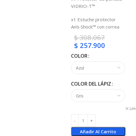
VIDRIO-T™
x1 Estuche protector
Anti-Shock™ con correa
$
308.067
$
257.900
COLOR
COLOR DEL LÁPIZ
Lim
Añadir Al Carrito