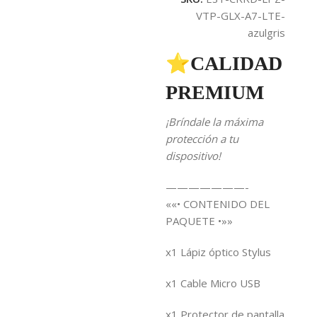
VTP-GLX-A7-LTE-
azulgris
⭐CALIDAD
PREMIUM
¡Bríndale la máxima
protección a tu
dispositivo!
———————-
««• CONTENIDO DEL
PAQUETE •»»
x1 Lápiz óptico Stylus
x1 Cable Micro USB
x1 Protector de pantalla