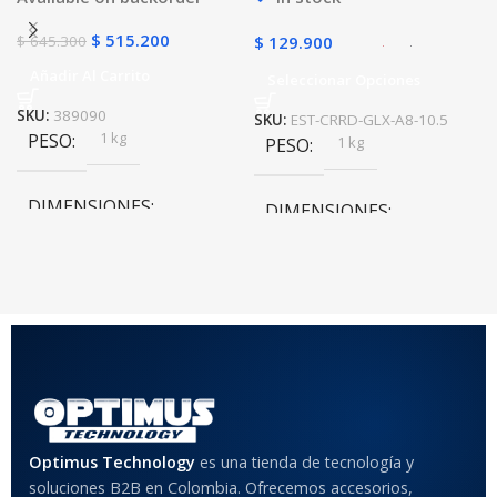
$
515.200
$
645.300
$
129.900
Añadir Al Carrito
Seleccionar Opciones
SKU:
389090
SKU:
EST-CRRD-GLX-A8-10.5
1 kg
PESO
1 kg
PESO
DIMENSIONES
DIMENSIONES
20 × 20 × 20 cm
20 × 20 × 20 cm
COLOR
Rojo
,
Negro
,
Azul
,
Rosa
MATERIAL DEL CASE
Optimus Technology
es una tienda de tecnología y
soluciones B2B en Colombia. Ofrecemos accesorios,