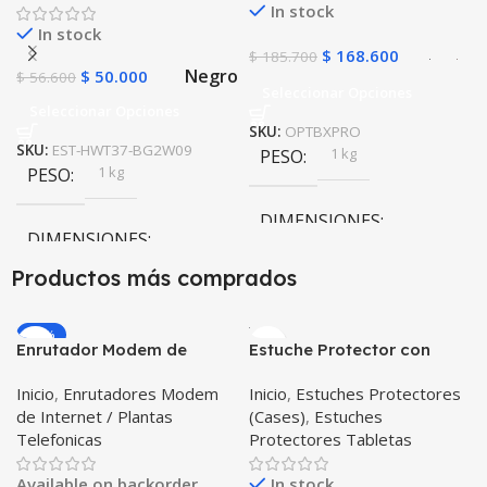
In stock
In stock
$
168.600
$
185.700
Negro
$
50.000
$
56.600
Seleccionar Opciones
Seleccionar Opciones
SKU:
OPTBXPRO
SKU:
EST-HWT37-BG2W09
1 kg
PESO
1 kg
PESO
DIMENSIONES
DIMENSIONES
Productos más comprados
20 × 20 × 20 cm
20 × 20 × 20 cm
Negro
,
Rosa
COLOR
-20%
Enrutador Modem de
Estuche Protector con
Negro
COLOR
Internet Huawei B311-521
Correa Desmontable
Inicio
,
Enrutadores Modem
Inicio
,
Estuches Protectores
Libre Todo Operador 4G
Tablet Samsung Galaxy
de Internet / Plantas
(Cases)
,
Estuches
LTE SIMCARD
Tab A8 10.5 2021 – 2022
Telefonicas
Protectores Tabletas
SM-x200 SM-x205 Anti
golpes con soporte
Available on backorder
In stock