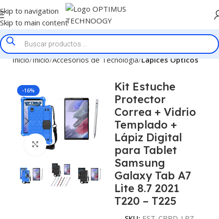
Skip to navigation
Skip to main content
Inicio
Inicio
Accesorios de Tecnologia
Lapices Opticos
Kit Estuche
-16%
Protector
Correa + Vidrio
Templado +
Lápiz Digital
Click to enlarge
para Tablet
Samsung
Galaxy Tab A7
Lite 8.7 2021
T220 – T225
SKU:
EST-CRRD-LPZ-