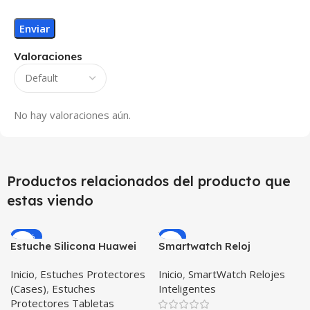
Valoraciones
No hay valoraciones aún.
Productos relacionados del producto que
estas viendo
-12%
-9%
Estuche Silicona Huawei
Smartwatch Reloj
T3-7 BG-W09 Version WiFi
Inteligente OPTIMUS
Inicio
,
Estuches Protectores
Inicio
,
SmartWatch Relojes
BAND X PRO™
(Cases)
,
Estuches
Inteligentes
(Smartwatch p70)
Protectores Tabletas
Compatible Android IOS