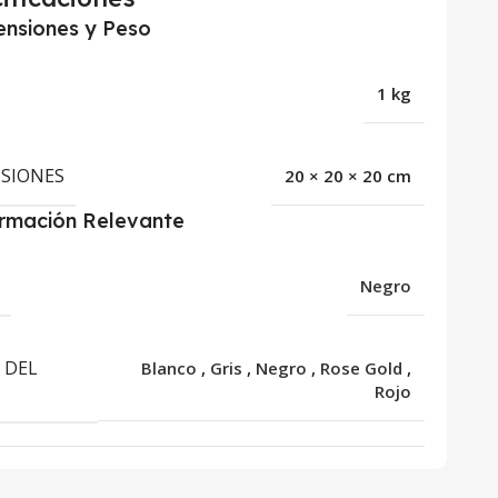
nsiones y Peso
1 kg
SIONES
20 × 20 × 20 cm
ormación Relevante
R
Negro
 DEL
Blanco
,
Gris
,
Negro
,
Rose Gold
,
Rojo