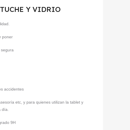
 ESTUCHE Y VIDRIO
lidad.
 y poner
a segura
es accidentes
sesoría etc, y para quienes utilizan la tablet y
 día.
 grado 9H