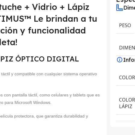
tuche + Vidrio + Lápiz
Dime
PTIMUS™ Le brindan a tu
PESO
cción y funcionalidad
eta!
DIMEN
 LÁPIZ ÓPTICO DIGITAL
Inf
 táctil y compatible con cualquier sistema operativo
COLO
s con pantalla táctil, como celulares y tablets que es
COLOR
zo para Microsoft Windows.
LÁPIZ
elícula protectora, que garantiza durabilidad y