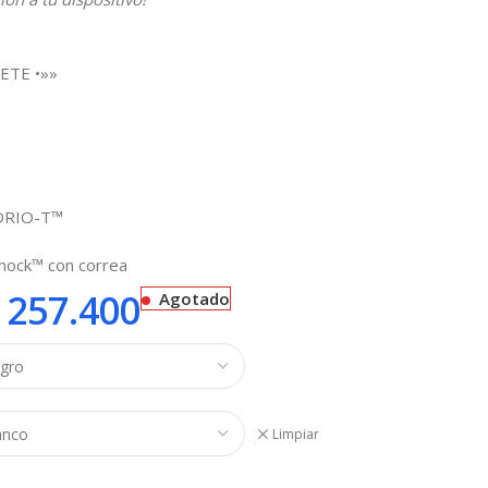
ETE •»»
IDRIO-T™
Shock™ con correa
257.400
Agotado
Limpiar