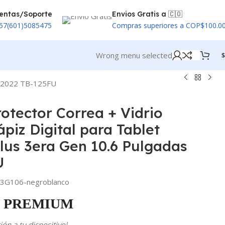
entas/Soporte
Envios Gratis a 🇨🇴
57(601)5085475
Compras superiores a COP$100.0
Wrong menu selected
$
as 2022 TB-125FU
rotector Correa + Vidrio
piz Digital para Tablet
lus 3era Gen 10.6 Pulgadas
U
G106-negroblanco
PREMIUM
ón a tu dispositivo!