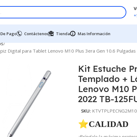
V
+
 De Pago
Contáctenos
Tienda
Mas Información
os
Lápiz Digital para Tablet Lenovo M10 Plus 3era Gen 10.6 Pulgad
Kit Estuche P
Templado + Lá
Lenovo M10 P
2022 TB-125F
SKU:
KTVTPLPECNG2M103
⭐CALIDAD 
¡Bríndale la máxima protecci