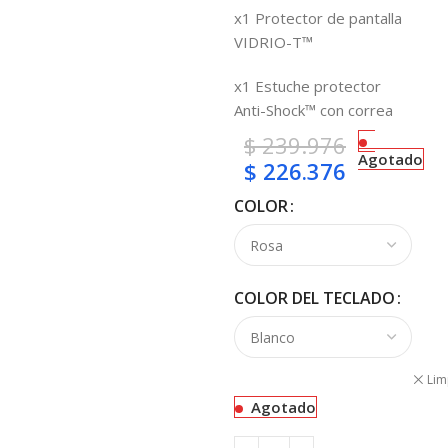
x1 Protector de pantalla
VIDRIO-T™
x1 Estuche protector
Anti-Shock™ con correa
$
239.976
Agotado
$
226.376
COLOR
COLOR DEL TECLADO
Lim
Agotado