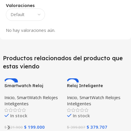
Valoraciones
No hay valoraciones aún.
Productos relacionados del producto que
estas viendo
-10%
-5%
Smartwatch Reloj
Reloj Inteligente
Inteligente OPTIMUS
Smartwatch I7 Negro
Inicio
,
SmartWatch Relojes
Inicio
,
SmartWatch Relojes
WATCH™ (KW37 PRO) Mide
Incluye Pulso y Estuche
Inteligentes
Inteligentes
Temperatura Presión
protector – GPS
Arterial y Ritmo Cardíaco
In stock
In stock
$
199.000
$
379.707
$
221.900
$
399.807