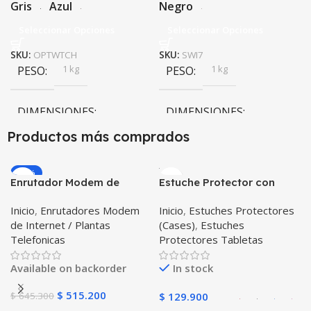
Gris
Azul
Negro
Seleccionar Opciones
Seleccionar Opciones
SKU:
OPTWTCH
SKU:
SWI7
1 kg
1 kg
PESO
PESO
DIMENSIONES
DIMENSIONES
Productos más comprados
20 × 20 × 20 cm
20 × 20 × 20 cm
-20%
Enrutador Modem de
Estuche Protector con
Negro
,
Rosa
COLOR
COLOR
Internet Huawei B311-521
Correa Desmontable
Inicio
,
Enrutadores Modem
Inicio
,
Estuches Protectores
Libre Todo Operador 4G
Tablet Samsung Galaxy
Gris
,
Negro
,
Azul
,
Rosa
de Internet / Plantas
(Cases)
,
Estuches
LTE SIMCARD
Tab A8 10.5 2021 – 2022
PULSO ADICIONAL
Telefonicas
Protectores Tabletas
SM-x200 SM-x205 Anti
golpes con soporte
Goma
,
Metalizado
Available on backorder
In stock
$
515.200
$
645.300
$
129.900