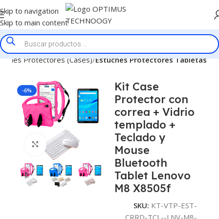
Skip to navigation
Skip to main content
tuches Protectores (Cases)
Estuches Protectores Tabletas
Kit Case
-6%
Protector con
correa + Vidrio
templado +
Teclado y
Click to enlarge
Mouse
Bluetooth
Tablet Lenovo
M8 X8505f
SKU:
KT-VTP-EST-
CRRD-TCL--LNV-M8-