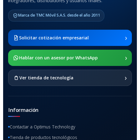
integradores, distribuidores y usuarios finales.
MODELO DE TABLETS
COMPATIBLES
Marca de TMC Móvil S.A.S. desde el año 2011
Samsung Galaxy Tab A8 10.5
2021 SM-x200 / Samsung
Galaxy Tab A8 10.5 2021 SM-
›
Solicitar cotización empresarial
x205
›
SOPORTE DE APOYO
Hablar con un asesor por WhatsApp
SI
›
Ver tienda de tecnología
Información
Contactar a Optimus Technology
Tienda de productos tecnológicos