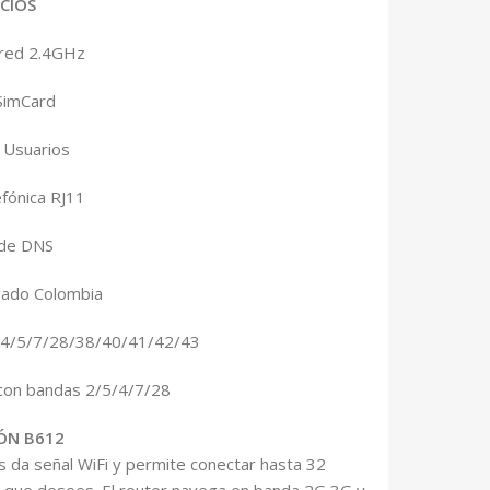
ICIOS
 red 2.4GHz
SimCard
 Usuarios
efónica RJ11
 de DNS
ado Colombia
/4/5/7/28/38/40/41/42/43
con bandas 2/5/4/7/28
IÓN B612
s da señal WiFi y permite conectar hasta 32
ar que desees. El router navega en banda 2G 3G y