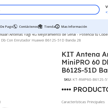
V
+
 De Pago
Contáctenos
Tienda
Mas Información
lular
Antenas Yagi 4G Mejoramiento de Señal - Potencia tu Cober
60 Db Con Enrutador Huawei B612S-51D Banda 28
KIT Antena A
MiniPRO 60 D
B612S-51D Ba
SKU:
KT-RMP60-B612S-5
•••• PRODUC
Características Principales