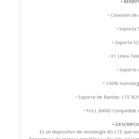
• BENEF
• Conexión de
• Soporta 
• Soporta 32
• X1 Línea Tel
• Soporte
• 100% Homolog
• Soporte de Bandas: LTE B2
• FULL BAND Compatible 
• DESCRIPC
Es un dispositivo de tecnología 4G LTE que no
dispositivos de manera simultánea y llevarlo al lug