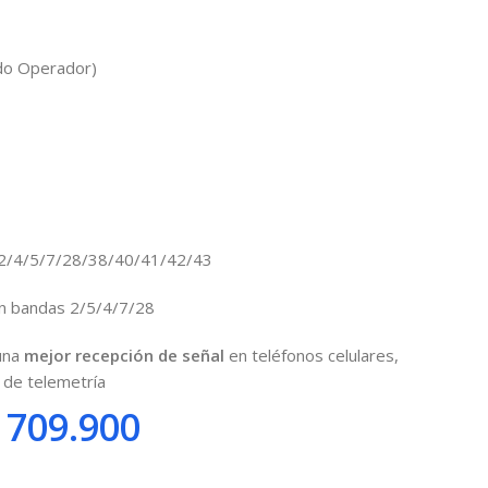
odo Operador)
B2/4/5/7/28/38/40/41/42/43
n bandas 2/5/4/7/28
 una
mejor recepción de señal
en teléfonos celulares,
s de telemetría
709.900