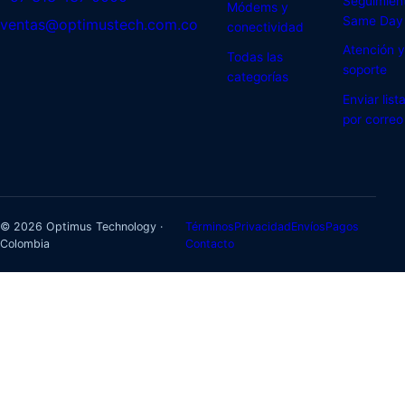
Seguimien
Módems y
Same Day
ventas@optimustech.com.co
conectividad
Atención y
Todas las
soporte
categorías
Enviar list
por correo
© 2026 Optimus Technology ·
Términos
Privacidad
Envíos
Pagos
Colombia
Contacto