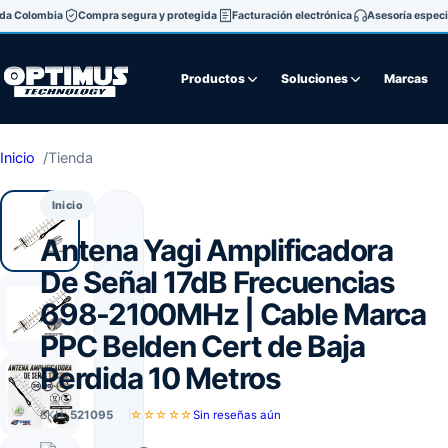
oda Colombia
Compra segura y protegida
Facturación electrónica
Asesoría especi
Productos
Soluciones
Marcas
Inicio
Tienda
Inicio
Antena Yagi Amplificadora
De Señal 17dB Frecuencias
698-2100MHz | Cable Marca
PPC Belden Cert de Baja
Perdida 10 Metros
SKU:
521095
☆☆☆☆☆
Sin reseñas aún