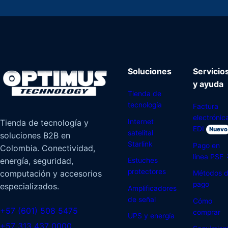
Soluciones
Servicio
y ayuda
Tienda de
tecnología
Factura
electrónic
Internet
Tienda de tecnología y
EDI
Nuevo
satelital
soluciones B2B en
Starlink
Pago en
Colombia. Conectividad,
línea PSE
energía, seguridad,
Estuches
protectores
computación y accesorios
Métodos 
pago
especializados.
Amplificadores
de señal
Cómo
+57 (601) 508 5475
comprar
UPS y energía
+57 313 437 0000