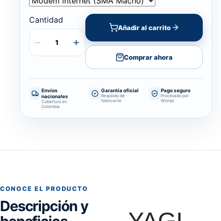
Cantidad
Añadir al carrito
Comprar ahora
Envíos
Garantía oficial
Pago seguro
nacionales
Respaldo de
Procesado por
fabricante
Wompi
Cobertura en
Colombia
CONOCE EL PRODUCTO
Descripción y
YAGI