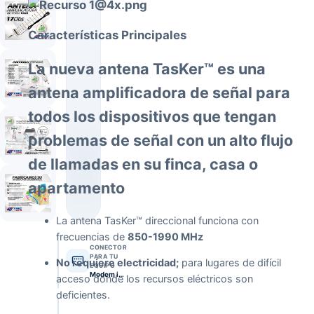
Características Principales
La nueva antena TasKer™ es una
antena amplificadora de señal para
todos los dispositivos que tengan
problemas de señal con un alto flujo
de llamadas en su finca, casa o
apartamento
La antena TasKer™ direccional funciona con
frecuencias de
850-1990 MHz
CONECTOR
PARA TU
No requiere electricidad;
para lugares de difícil
EQUIPO
Modem internet (SMA Macho) · Planta telefónica (TNC Macho)
acceso donde los recursos eléctricos son
deficientes.
FICHA
TÉCNICA