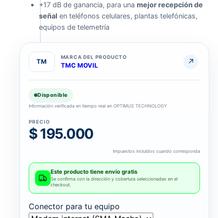
+17 dB de ganancia, para una
mejor recepción de
Todos
señal
en teléfonos celulares, plantas telefónicas,
los
atributos
equipos de telemetría
Modem
MARCA DEL PRODUCTO
↗
TM
internet
TMC MOVIL
(SMA
Macho)
CONECTOR PARA
·
TU EQUIPO
Planta
Disponible
telefónica
Información verificada en tiempo real en OPTIMUS TECHNOLOGY
(TNC
Macho)
PRECIO
$ 195.000
Impuestos incluidos cuando corresponda
Este producto tiene envío gratis
Se confirma con la dirección y cobertura seleccionadas en el
checkout.
Conector para tu equipo