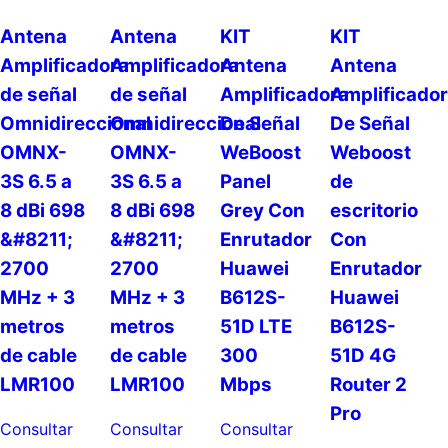
Antena
Antena
KIT
KIT
Amplificadora
Amplificadora
Antena
Antena
de señal
de señal
Amplificadora
Amplificado
Omnidireccional
Omnidireccional
De Señal
De Señal
OMNX-
OMNX-
WeBoost
Weboost
3S 6.5 a
3S 6.5 a
Panel
de
8 dBi 698
8 dBi 698
Grey Con
escritorio
&#8211;
&#8211;
Enrutador
Con
2700
2700
Huawei
Enrutador
MHz + 3
MHz + 3
B612S-
Huawei
metros
metros
51D LTE
B612S-
de cable
de cable
300
51D 4G
LMR100
LMR100
Mbps
Router 2
Pro
Consultar
Consultar
Consultar