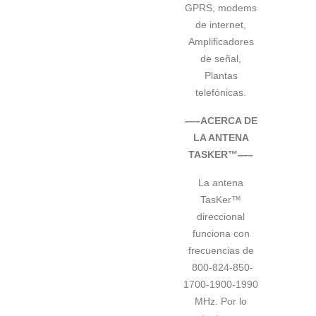
GPRS, modems
de internet,
Amplificadores
de señal,
Plantas
telefónicas.
—–ACERCA DE
LA ANTENA
TASKER™—–
La antena
TasKer™
direccional
funciona con
frecuencias de
800-824-850-
1700-1900-1990
MHz. Por lo