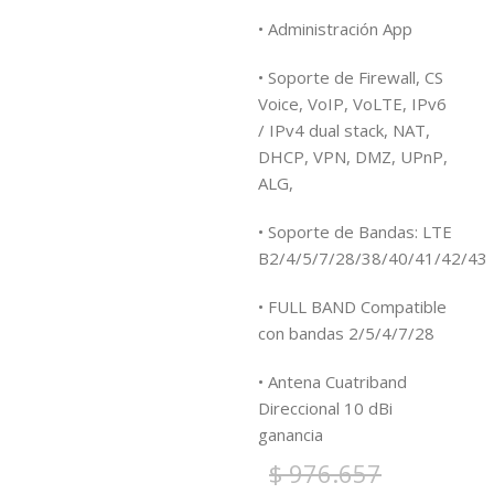
• Administración App
• Soporte de Firewall, CS
Voice, VoIP, VoLTE, IPv6
/ IPv4 dual stack, NAT,
DHCP, VPN, DMZ, UPnP,
ALG,
• Soporte de Bandas: LTE
B2/4/5/7/28/38/40/41/42/43
• FULL BAND
Compatible
con bandas 2/5/4/7/28
• Antena Cuatriband
Direccional 10 dBi
ganancia
$
976.657