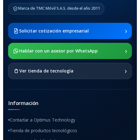
COMPATIBLES
Marca de TMC Móvil S.A.S. desde el año 2011
Samsung Galaxy Tab A8 10.5
2021 SM-x200 / Samsung
Galaxy Tab A8 10.5 2021 SM-
›
Solicitar cotización empresarial
x205
›
SOPORTE DE APOYO
Hablar con un asesor por WhatsApp
SI
›
Ver tienda de tecnología
Información
Contactar a Optimus Technology
Tienda de productos tecnológicos