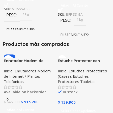
Añadir Al Carrito
SKU:
VTP-SS-GS3
1 kg
PESO
SKU:
BFF-SS-GA
1 kg
PESO
DIMENSIONES
DIMENSIONES
10 × 10 × 10 cm
Productos más comprados
10 × 10 × 10 cm
-20%
Enrutador Modem de
Estuche Protector con
Internet Huawei B311-521
Correa Desmontable
Inicio
,
Enrutadores Modem
Inicio
,
Estuches Protectores
Libre Todo Operador 4G
Tablet Samsung Galaxy
de Internet / Plantas
(Cases)
,
Estuches
LTE SIMCARD
Tab A8 10.5 2021 – 2022
Telefonicas
Protectores Tabletas
SM-x200 SM-x205 Anti
golpes con soporte
Available on backorder
In stock
$
515.200
$
645.300
$
129.900
Añadir Al Carrito
Seleccionar Opciones