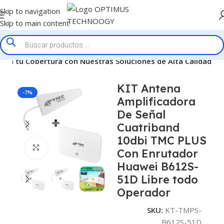
Skip to navigation
Skip to main content
cia tu Cobertura con Nuestras Soluciones de Alta Calidad
KIT Antena
-7%
Amplificadora
De Señal
Cuatriband
10dbi TMC PLUS
Click to enlarge
Con Enrutador
Huawei B612S-
51D Libre todo
Operador
SKU:
KT-TMPS-
B612S-51D