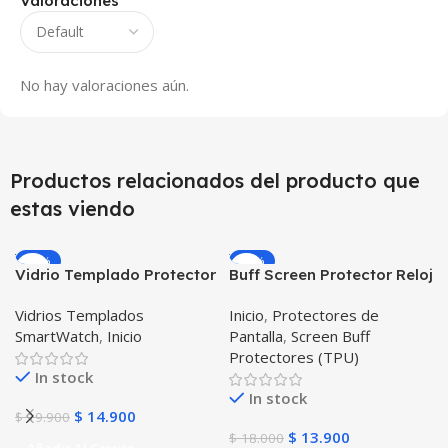
Valoraciones
No hay valoraciones aún.
Productos relacionados del producto que
estas viendo
-25%
-23%
Vidrio Templado Protector
Buff Screen Protector Reloj
para Reloj Inteligente
inteligente Smartwatch
Vidrios Templados
Inicio
,
Protectores de
Smartwatch Samsung
Samsung Galaxy Active
SmartWatch
,
Inicio
Pantalla
,
Screen Buff
Gear S3 Frontier
Protectores (TPU)
In stock
In stock
$
14.900
$
19.900
$
13.900
$
18.000
Añadir Al Carrito