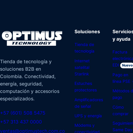
Soluciones
Servicio
y ayuda
Tienda de
tecnología
Factura
electrónic
Internet
Tienda de tecnología y
EDI
Nuevo
satelital
soluciones B2B en
Starlink
Pago en
Colombia. Conectividad,
línea PSE
energía, seguridad,
Estuches
protectores
computación y accesorios
Métodos 
pago
especializados.
Amplificadores
de señal
Cómo
+57 (601) 508 5475
comprar
UPS y energía
+57 313 437 0000
Seguimien
Módems y
Same Day
ventas@optimustech.com.co
conectividad