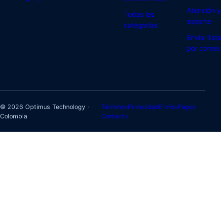
Atención y
Todas las
soporte
categorías
Enviar list
por correo
© 2026 Optimus Technology ·
Términos
Privacidad
Envíos
Pagos
Colombia
Contacto