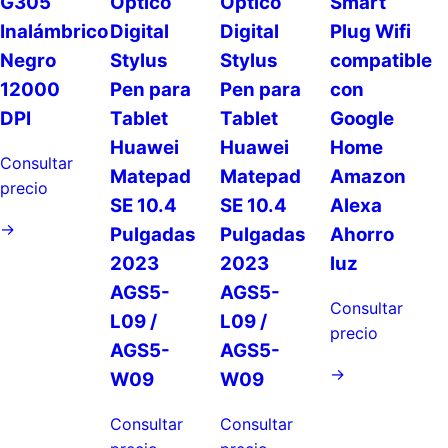
G305
Óptico
Óptico
Smart
Inalámbrico
Digital
Digital
Plug Wifi
Negro
Stylus
Stylus
compatible
12000
Pen para
Pen para
con
DPI
Tablet
Tablet
Google
Huawei
Huawei
Home
Consultar
Matepad
Matepad
Amazon
precio
SE 10.4
SE 10.4
Alexa
→
Pulgadas
Pulgadas
Ahorro
2023
2023
luz
AGS5-
AGS5-
Consultar
L09 /
L09 /
precio
AGS5-
AGS5-
→
W09
W09
Consultar
Consultar