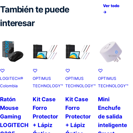
Ver todo
También te puede
→
interesar
♡
♡
♡
♡
LOGITECH®
OPTIMUS
OPTIMUS
OPTIMUS
Colombia
TECHNOLOGY™
TECHNOLOGY™
TECHNOLOGY™
Ratón
Kit Case
Kit Case
Mini
Mouse
Forro
Forro
Enchufe
Gaming
Protector
Protector
de salida
LOGITECH
+ Lápiz
+ Lápiz
inteligente