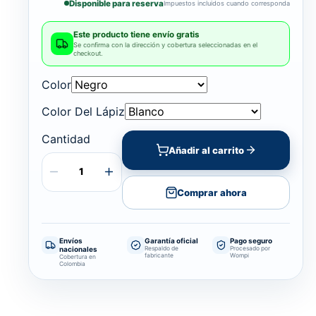
Disponible para reserva
Impuestos incluidos cuando corresponda
FICHA
TÉCNICA
Todos
Este producto tiene envío gratis
Se confirma con la dirección y cobertura seleccionadas en el
los
checkout.
atributos
Color
Color Del Lápiz
COLOR
Negro
Cantidad
Blanco
Añadir al carrito
·
Gris
·
COLOR DEL LÁPIZ
Comprar ahora
Negro
·
Rose
Gold
Envíos
Garantía oficial
Pago seguro
nacionales
Respaldo de
Procesado por
fabricante
Wompi
Cobertura en
Colombia