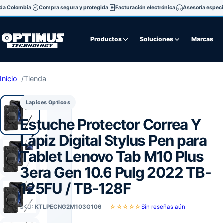
oda Colombia
Compra segura y protegida
Facturación electrónica
Asesoría especi
Productos
Soluciones
Marcas
Inicio
Tienda
Lapices Opticos
Estuche Protector Correa Y
Lápiz Digital Stylus Pen para
Tablet Lenovo Tab M10 Plus
3era Gen 10.6 Pulg 2022 TB-
125FU / TB-128F
SKU:
KTLPECNG2M103G106
☆☆☆☆☆
Sin reseñas aún