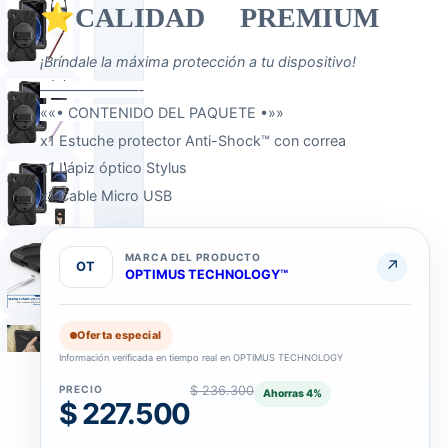
⭐CALIDAD PREMIUM
¡Bríndale la máxima protección a tu dispositivo!
———————-
««• CONTENIDO DEL PAQUETE •»»
x1 Estuche protector Anti-Shock™ con correa
x1 Lápiz óptico Stylus
x1 Cable Micro USB
MARCA DEL PRODUCTO
↗
OT
OPTIMUS TECHNOLOGY™
Oferta especial
Información verificada en tiempo real en OPTIMUS TECHNOLOGY
PRECIO
$ 236.300
COLOR
Ahorras
4
%
$ 227.500
COLOR
DEL
Negro
LÁPIZ
Blanco · Gris · Negro · Rose Gold