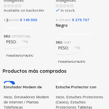
Inteligentes
Inteligentes
Iwo 10 12) Compatible
protector – GPS
Android y iPhone
Available on backorder
In stock
$
149.900
$
379.707
$
164.700
$
399.807
Negro
Añadir Al Carrito
Seleccionar Opciones
SKU:
OPTWTCHBL
1 kg
PESO
SKU:
SWI7
1 kg
PESO
DIMENSIONES
DIMENSIONES
10 × 10 × 10 cm
Productos más comprados
10 × 10 × 10 cm
-20%
Enrutador Modem de
Estuche Protector con
Negro
,
Rosa
COLOR
Internet Huawei B311-521
Correa Desmontable
Inicio
,
Enrutadores Modem
Inicio
,
Estuches Protectores
Libre Todo Operador 4G
Tablet Samsung Galaxy
de Internet / Plantas
(Cases)
,
Estuches
LTE SIMCARD
Tab A8 10.5 2021 – 2022
PULSO ADICIONAL
Telefonicas
Protectores Tabletas
SM-x200 SM-x205 Anti