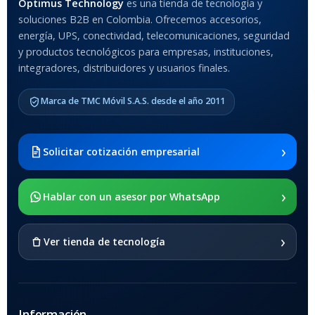
Optimus Technology
es una tienda de tecnología y
soluciones B2B en Colombia. Ofrecemos accesorios,
Anti-Shock
energía, UPS, conectividad, telecomunicaciones, seguridad
y productos tecnológicos para empresas, instituciones,
integradores, distribuidores y usuarios finales.
MODELO DE TABLETS
COMPATIBLES
Marca de TMC Móvil S.A.S. desde el año 2011
Samsung Galaxy Tab A8 10.5
2021 SM-x200 / Samsung
Galaxy Tab A8 10.5 2021 SM-
›
Solicitar cotización empresarial
x205
›
SOPORTE DE APOYO
Hablar con un asesor por WhatsApp
SI
›
Ver tienda de tecnología
Información