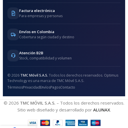
Factura electrónica
Para empresas y personas
Envíos en Colombia
Cobertura según ciudad y destino
Atención B2B
Stock, compatibilidad y volumen
© 2026
TMC Móvil S.A.S.
Todos los derechos reservados. Optimus
Technology es una marca de TMC Móvil S.A.S.
Términos
Privacidad
Envíos
Pagos
Contacto
© 2026
TMC MÓVIL S.A.S.
– Todos los derechos reservados.
Sitio web diseñado y desarrollado por
ALUNAX
.