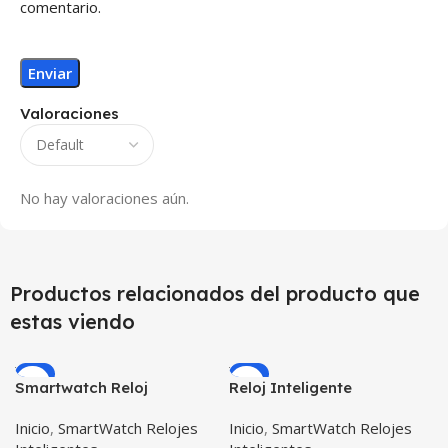
comentario.
Valoraciones
No hay valoraciones aún.
Productos relacionados del producto que
estas viendo
-9%
-5%
Smartwatch Reloj
Reloj Inteligente
Inteligente OPTIMUS
Smartwatch I7 Negro
Inicio
,
SmartWatch Relojes
Inicio
,
SmartWatch Relojes
WATCH BLACK™ (PK W34
Incluye Pulso y Estuche