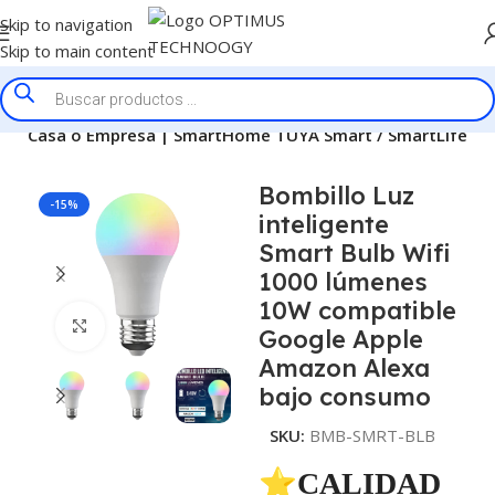
Skip to navigation
Skip to main content
 la Casa o Empresa | SmartHome TUYA Smart / SmartLife
Bombillo Luz
-15%
inteligente
Smart Bulb Wifi
1000 lúmenes
10W compatible
Click to enlarge
Google Apple
Amazon Alexa
bajo consumo
SKU:
BMB-SMRT-BLB
⭐CALIDAD