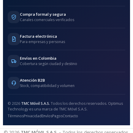
Compra formal y segura
Canales comerciales verificados
Factura electrónica
Para empresas y personas
Envíos en Colombia
Cobertura según ciudad y destino
Atención B2B
Stock, compatibilidad y volumen
© 2026
TMC Móvil S.A.S.
Todos los derechos reservados. Optimus
Technology es una marca de TMC Móvil S.A.S.
Términos
Privacidad
Envíos
Pagos
Contacto
© 2026
TMC MÓVIL S.A.S.
– Todos los derechos reservados.