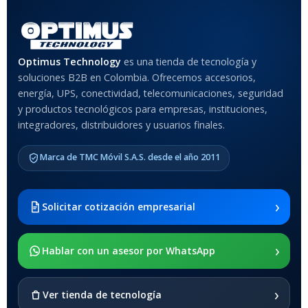
Rojo
,
Negro
,
Azul
,
Rosa
MATERIAL DEL CASE
Optimus Technology
es una tienda de tecnología y
soluciones B2B en Colombia. Ofrecemos accesorios,
Anti-Shock
energía, UPS, conectividad, telecomunicaciones, seguridad
y productos tecnológicos para empresas, instituciones,
integradores, distribuidores y usuarios finales.
MODELO DE TABLETS
COMPATIBLES
Marca de TMC Móvil S.A.S. desde el año 2011
Samsung Galaxy Tab A8 10.5
2021 SM-x200 / Samsung
Galaxy Tab A8 10.5 2021 SM-
›
Solicitar cotización empresarial
x205
›
SOPORTE DE APOYO
Hablar con un asesor por WhatsApp
SI
›
Ver tienda de tecnología