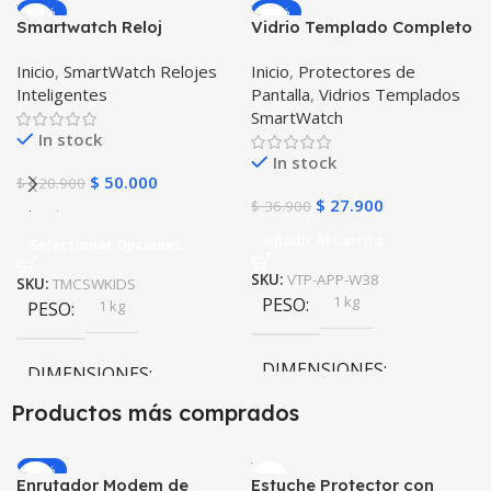
-59%
-24%
Smartwatch Reloj
Vidrio Templado Completo
Inteligente Localizador
Reloj Iwatch Apple Watch
Inicio
,
SmartWatch Relojes
Inicio
,
Protectores de
GPS Ubicar Niños SOS
38mm
Inteligentes
Pantalla
,
Vidrios Templados
SmartWatch
In stock
In stock
$
50.000
$
120.900
$
27.900
$
36.900
Añadir Al Carrito
Seleccionar Opciones
SKU:
VTP-APP-W38
SKU:
TMCSWKIDS
1 kg
PESO
1 kg
PESO
DIMENSIONES
DIMENSIONES
Productos más comprados
10 × 10 × 10 cm
10 × 10 × 10 cm
-20%
Enrutador Modem de
Estuche Protector con