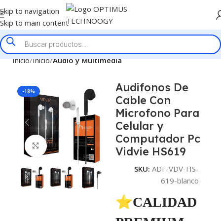
Skip to navigation
Skip to main content
Inicio
Inicio
Audio y Multimedia
Audifonos De
-18%
Cable Con
Microfono Para
Celular y
Computador Pc
Click to enlarge
Vidvie HS619
SKU:
ADF-VDV-HS-
619-blanco
⭐CALIDAD