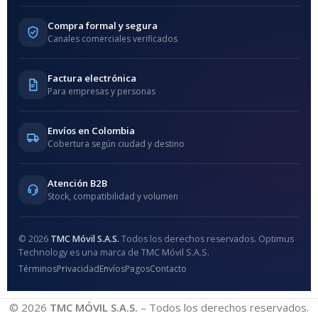
Compra formal y segura
Canales comerciales verificados
Factura electrónica
Para empresas y personas
Envíos en Colombia
Cobertura según ciudad y destino
Atención B2B
Stock, compatibilidad y volumen
© 2026
TMC Móvil S.A.S.
Todos los derechos reservados. Optimus
Technology es una marca de TMC Móvil S.A.S.
Términos
Privacidad
Envíos
Pagos
Contacto
© 2026
TMC MÓVIL S.A.S.
– Todos los derechos reservados.