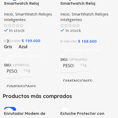
Smartwatch Reloj
Smartwatch Reloj
Inteligente OPTIMUS
Inteligente OPTIMUS
Inicio
,
SmartWatch Relojes
Inicio
,
SmartWatch Relojes
WATCH™ (KW37 PRO) Mide
BAND X PRO™
Inteligentes
Inteligentes
Temperatura Presión
(Smartwatch p70)
Arterial y Ritmo Cardíaco
Compatible Android IOS
In stock
In stock
$
199.000
$
221.900
$
168.600
$
185.700
Gris
Azul
Seleccionar Opciones
Seleccionar Opciones
SKU:
OPTBXPRO
1 kg
SKU:
OPTWTCH
PESO
1 kg
PESO
DIMENSIONES
DIMENSIONES
10 × 10 × 10 cm
Productos más comprados
10 × 10 × 10 cm
Negro
,
Rosa
COLOR
-20%
Enrutador Modem de
Estuche Protector con
COLOR