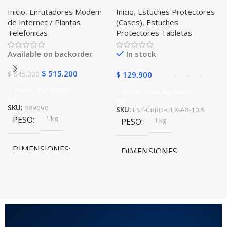
Internet Huawei B311-521
Correa Desmontable
Inicio
,
Enrutadores Modem
Inicio
,
Estuches Protectores
Libre Todo Operador 4G
Tablet Samsung Galaxy
Gris
,
Negro
,
Azul
,
Rosa
de Internet / Plantas
(Cases)
,
Estuches
LTE SIMCARD
Tab A8 10.5 2021 – 2022
Telefonicas
Protectores Tabletas
SM-x200 SM-x205 Anti
golpes con soporte
Available on backorder
In stock
$
515.200
$
645.300
$
129.900
Añadir Al Carrito
Seleccionar Opciones
SKU:
389090
SKU:
EST-CRRD-GLX-A8-10.5
1 kg
PESO
1 kg
PESO
DIMENSIONES
DIMENSIONES
20 × 20 × 20 cm
20 × 20 × 20 cm
COLOR