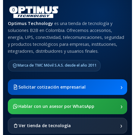
Rojo
,
Negro
,
Azul
,
Rosa
MATERIAL DEL CASE
Optimus Technology
es una tienda de tecnología y
soluciones B2B en Colombia. Ofrecemos accesorios,
Anti-Shock
energía, UPS, conectividad, telecomunicaciones, seguridad
y productos tecnológicos para empresas, instituciones,
integradores, distribuidores y usuarios finales.
MODELO DE TABLETS
COMPATIBLES
Marca de TMC Móvil S.A.S. desde el año 2011
Samsung Galaxy Tab A8 10.5
2021 SM-x200 / Samsung
Galaxy Tab A8 10.5 2021 SM-
›
Solicitar cotización empresarial
x205
›
SOPORTE DE APOYO
Hablar con un asesor por WhatsApp
SI
›
Ver tienda de tecnología