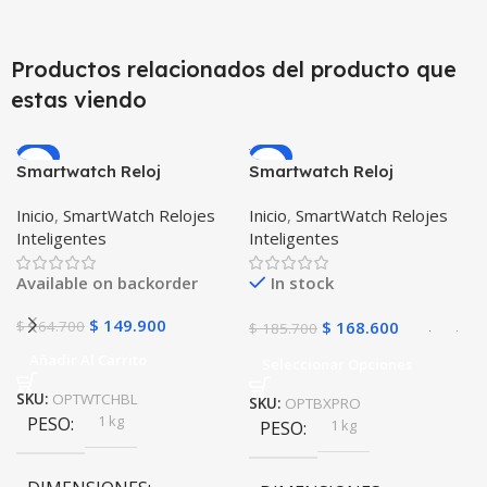
Productos relacionados del producto que
estas viendo
-9%
-9%
Smartwatch Reloj
Smartwatch Reloj
Inteligente OPTIMUS
Inteligente OPTIMUS
Inicio
,
SmartWatch Relojes
Inicio
,
SmartWatch Relojes
WATCH BLACK™ (PK W34
BAND X PRO™
Inteligentes
Inteligentes
Iwo 10 12) Compatible
(Smartwatch p70)
Android y iPhone
Compatible Android IOS
Available on backorder
In stock
$
149.900
$
164.700
$
168.600
$
185.700
Añadir Al Carrito
Seleccionar Opciones
SKU:
OPTWTCHBL
SKU:
OPTBXPRO
1 kg
PESO
1 kg
PESO