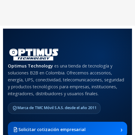
20 × 20 × 20 cm
20 × 20 × 20 cm
COLOR
Rojo
,
Negro
,
Azul
,
Rosa
MATERIAL DEL CASE
Optimus Technology
es una tienda de tecnología y
soluciones B2B en Colombia. Ofrecemos accesorios,
Anti-Shock
energía, UPS, conectividad, telecomunicaciones, seguridad
y productos tecnológicos para empresas, instituciones,
integradores, distribuidores y usuarios finales.
MODELO DE TABLETS
COMPATIBLES
Marca de TMC Móvil S.A.S. desde el año 2011
Samsung Galaxy Tab A8 10.5
2021 SM-x200 / Samsung
Galaxy Tab A8 10.5 2021 SM-
›
Solicitar cotización empresarial
x205