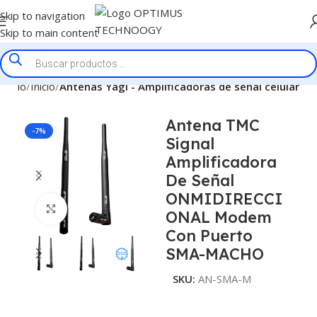
Skip to navigation
Skip to main content
Inicio
Inicio
Antenas Yagi - Amplificadoras de señal celular
Antena TMC
-7%
Signal
Amplificadora
De Señal
ONMIDIRECCI
Click to enlarge
ONAL Modem
Con Puerto
SMA-MACHO
SKU:
AN-SMA-M