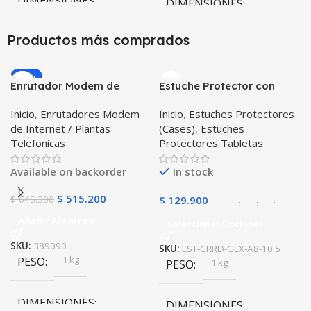
DIMENSIONES
DIMENSIONES
10 × 10 × 10 cm
Productos más comprados
10 × 10 × 10 cm
Negro
,
Rosa
COLOR
-20%
Enrutador Modem de
Estuche Protector con
Internet Huawei B311-521
Correa Desmontable
Inicio
,
Enrutadores Modem
Inicio
,
Estuches Protectores
Libre Todo Operador 4G
Tablet Samsung Galaxy
de Internet / Plantas
(Cases)
,
Estuches
LTE SIMCARD
Tab A8 10.5 2021 – 2022
Telefonicas
Protectores Tabletas
SM-x200 SM-x205 Anti
golpes con soporte
Available on backorder
In stock
$
515.200
$
645.300
$
129.900
Añadir Al Carrito
Seleccionar Opciones
SKU:
389090
SKU:
EST-CRRD-GLX-A8-10.5
1 kg
PESO
1 kg
PESO
DIMENSIONES
DIMENSIONES