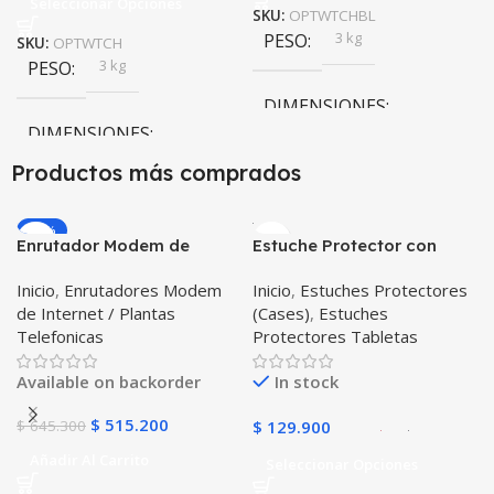
Seleccionar Opciones
SKU:
OPTWTCHBL
3 kg
PESO
SKU:
OPTWTCH
3 kg
PESO
DIMENSIONES
DIMENSIONES
10 × 100 × 24 cm
Productos más comprados
10 × 100 × 24 cm
-20%
Enrutador Modem de
Estuche Protector con
COLOR
Internet Huawei B311-521
Correa Desmontable
Inicio
,
Enrutadores Modem
Inicio
,
Estuches Protectores
Libre Todo Operador 4G
Tablet Samsung Galaxy
Gris
,
Negro
,
Azul
,
Rosa
de Internet / Plantas
(Cases)
,
Estuches
LTE SIMCARD
Tab A8 10.5 2021 – 2022
Telefonicas
Protectores Tabletas
SM-x200 SM-x205 Anti
golpes con soporte
Available on backorder
In stock
$
515.200
$
645.300
$
129.900
Añadir Al Carrito
Seleccionar Opciones