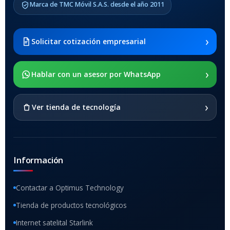
Marca de TMC Móvil S.A.S. desde el año 2011
Samsung Galaxy Tab A8 10.5
2021 SM-x200 / Samsung
Galaxy Tab A8 10.5 2021 SM-
›
Solicitar cotización empresarial
x205
›
SOPORTE DE APOYO
Hablar con un asesor por WhatsApp
SI
›
Ver tienda de tecnología
Información
Contactar a Optimus Technology
Tienda de productos tecnológicos
Internet satelital Starlink