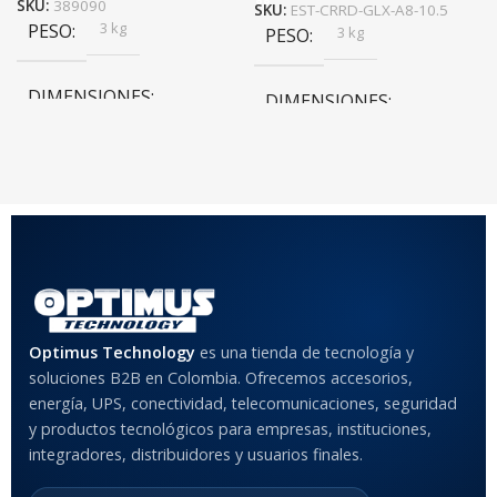
SKU:
389090
SKU:
EST-CRRD-GLX-A8-10.5
3 kg
PESO
3 kg
PESO
DIMENSIONES
DIMENSIONES
10 × 100 × 24 cm
10 × 100 × 24 cm
COLOR
Rojo
,
Negro
,
Azul
,
Rosa
MATERIAL DEL CASE
Optimus Technology
es una tienda de tecnología y
soluciones B2B en Colombia. Ofrecemos accesorios,
Anti-Shock
energía, UPS, conectividad, telecomunicaciones, seguridad
y productos tecnológicos para empresas, instituciones,
integradores, distribuidores y usuarios finales.
MODELO DE TABLETS
COMPATIBLES