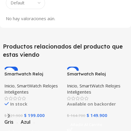
No hay valoraciones aún.
Productos relacionados del producto que
estas viendo
-10%
-9%
Smartwatch Reloj
Smartwatch Reloj
Inteligente OPTIMUS
Inteligente OPTIMUS
Inicio
,
SmartWatch Relojes
Inicio
,
SmartWatch Relojes
WATCH™ (KW37 PRO) Mide
WATCH BLACK™ (PK W34
Inteligentes
Inteligentes
Temperatura Presión
Iwo 10 12) Compatible
Arterial y Ritmo Cardíaco
Android y iPhone
In stock
Available on backorder
$
199.000
$
149.900
$
221.900
$
164.700
Gris
Azul
Añadir Al Carrito