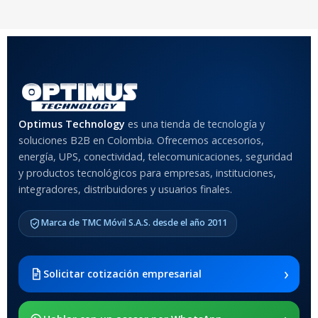
COLOR
Rojo
,
Negro
,
Azul
,
Rosa
MATERIAL DEL CASE
Optimus Technology
es una tienda de tecnología y
Anti-Shock
soluciones B2B en Colombia. Ofrecemos accesorios,
energía, UPS, conectividad, telecomunicaciones, seguridad
MODELO DE TABLETS
y productos tecnológicos para empresas, instituciones,
COMPATIBLES
integradores, distribuidores y usuarios finales.
Samsung Galaxy Tab A8 10.5
Marca de TMC Móvil S.A.S. desde el año 2011
2021 SM-x200 / Samsung
Galaxy Tab A8 10.5 2021 SM-
x205
›
Solicitar cotización empresarial
SOPORTE DE APOYO