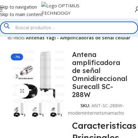
Skip to navigation
Skip to main content
Inicio
Inicio
Antenas Yagi - Amplificadoras de señal celular
Antena
-7%
amplificadora
de señal
Omnidireccional
Surecall SC-
Click to enlarge
288W
SKU:
ANT-SC-288W-
modeminternetsmamacho
Caracteristicas
Principales