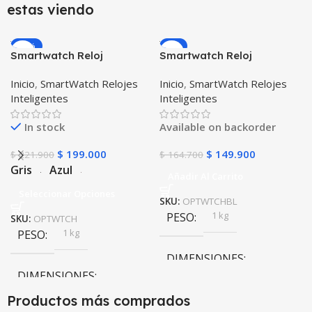
estas viendo
-10%
-9%
Smartwatch Reloj
Smartwatch Reloj
Inteligente OPTIMUS
Inteligente OPTIMUS
Inicio
,
SmartWatch Relojes
Inicio
,
SmartWatch Relojes
WATCH™ (KW37 PRO) Mide
WATCH BLACK™ (PK W34
Inteligentes
Inteligentes
Temperatura Presión
Iwo 10 12) Compatible
Arterial y Ritmo Cardíaco
Android y iPhone
In stock
Available on backorder
$
199.000
$
149.900
$
221.900
$
164.700
Gris
Azul
Añadir Al Carrito
Seleccionar Opciones
SKU:
OPTWTCHBL
1 kg
PESO
SKU:
OPTWTCH
1 kg
PESO
DIMENSIONES
DIMENSIONES
10 × 10 × 24 cm
Productos más comprados
10 × 10 × 24 cm