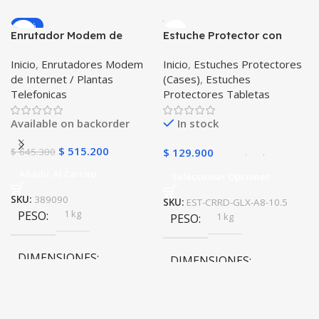
-20%
Enrutador Modem de
Estuche Protector con
COLOR
Internet Huawei B311-521
Correa Desmontable
Inicio
,
Enrutadores Modem
Inicio
,
Estuches Protectores
Libre Todo Operador 4G
Tablet Samsung Galaxy
Gris
,
Negro
,
Azul
,
Rosa
de Internet / Plantas
(Cases)
,
Estuches
LTE SIMCARD
Tab A8 10.5 2021 – 2022
Telefonicas
Protectores Tabletas
SM-x200 SM-x205 Anti
golpes con soporte
Available on backorder
In stock
$
515.200
$
645.300
$
129.900
Añadir Al Carrito
Seleccionar Opciones
SKU:
389090
SKU:
EST-CRRD-GLX-A8-10.5
1 kg
PESO
1 kg
PESO
DIMENSIONES
DIMENSIONES
10 × 10 × 24 cm
10 × 10 × 24 cm