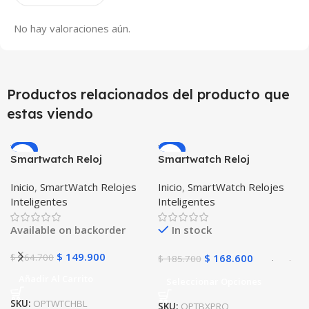
No hay valoraciones aún.
Productos relacionados del producto que
estas viendo
-9%
-9%
Smartwatch Reloj
Smartwatch Reloj
Inteligente OPTIMUS
Inteligente OPTIMUS
Inicio
,
SmartWatch Relojes
Inicio
,
SmartWatch Relojes
WATCH BLACK™ (PK W34
BAND X PRO™
Inteligentes
Inteligentes
Iwo 10 12) Compatible
(Smartwatch p70)
Android y iPhone
Compatible Android IOS
Available on backorder
In stock
$
149.900
$
164.700
$
168.600
$
185.700
Añadir Al Carrito
Seleccionar Opciones
SKU:
OPTWTCHBL
SKU:
OPTBXPRO