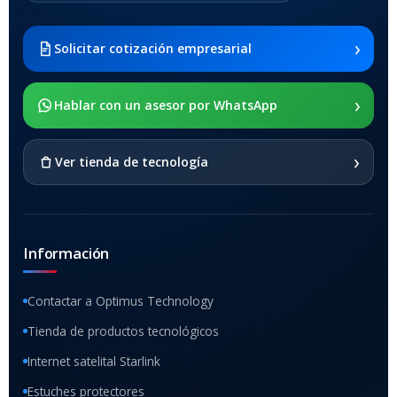
Samsung Galaxy Tab A8 10.5
2021 SM-x200 / Samsung
Galaxy Tab A8 10.5 2021 SM-
›
Solicitar cotización empresarial
x205
›
SOPORTE DE APOYO
Hablar con un asesor por WhatsApp
SI
›
Ver tienda de tecnología
Información
Contactar a Optimus Technology
Tienda de productos tecnológicos
Internet satelital Starlink
Estuches protectores