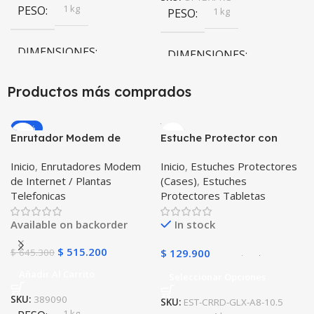
1 kg
PESO
1 kg
PESO
DIMENSIONES
DIMENSIONES
10 × 10 × 10 cm
Productos más comprados
10 × 10 × 10 cm
Negro
,
Rosa
COLOR
-20%
Enrutador Modem de
Estuche Protector con
Internet Huawei B311-521
Correa Desmontable
Inicio
,
Enrutadores Modem
Inicio
,
Estuches Protectores
Libre Todo Operador 4G
Tablet Samsung Galaxy
de Internet / Plantas
(Cases)
,
Estuches
LTE SIMCARD
Tab A8 10.5 2021 – 2022
Telefonicas
Protectores Tabletas
SM-x200 SM-x205 Anti
golpes con soporte
Available on backorder
In stock
$
515.200
$
645.300
$
129.900
Añadir Al Carrito
Seleccionar Opciones
SKU:
389090
SKU:
EST-CRRD-GLX-A8-10.5
1 kg