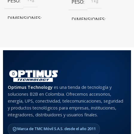
PESO
1 kg
PESO
DIMENSIONES
DIMENSIONES
20 × 20 × 20 cm
20 × 20 × 20 cm
COLOR
Rojo
,
Negro
,
Azul
,
Rosa
MATERIAL DEL CASE
Optimus Technology
es una tienda de tecnología y
soluciones B2B en Colombia. Ofrecemos accesorios,
Anti-Shock
energía, UPS, conectividad, telecomunicaciones, seguridad
y productos tecnológicos para empresas, instituciones,
integradores, distribuidores y usuarios finales.
MODELO DE TABLETS
COMPATIBLES
Marca de TMC Móvil S.A.S. desde el año 2011