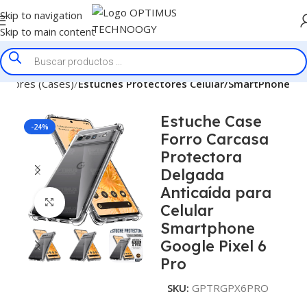
Skip to navigation
Skip to main content
ectores (Cases)
Estuches Protectores Celular/SmartPhone
Estuche Case
-24%
Forro Carcasa
Protectora
Delgada
Anticaída para
Click to enlarge
Celular
Smartphone
Google Pixel 6
Pro
SKU:
GPTRGPX6PRO