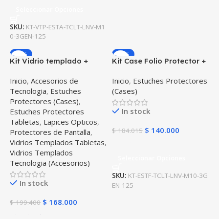
Seleccionar Opciones
SKU:
KT-VTP-ESTA-TCLT-LNV-M1
0-3GEN-125
-16%
-24%
Kit Vidrio templado +
Kit Case Folio Protector +
Case Protector + Lápiz
Teclado Mouse Touchpad
Inicio
,
Accesorios de
Inicio
,
Estuches Protectores
Digital Tablet Lenovo Tab
Bluetooth para Tablet
Tecnologia
,
Estuches
(Cases)
M10 Plus 3era Gen 10.6
Lenovo Tab M10 Plus 3era
Protectores (Cases)
,
2022 TB-125FU / TB-128F
Gen 10.6 2022 TB-125FU
In stock
Estuches Protectores
Tabletas
,
Lapices Opticos
,
$
140.000
$
184.015
Protectores de Pantalla
,
Vidrios Templados Tabletas
,
Vidrios Templados
Seleccionar Opciones
Tecnologia (Accesorios)
SKU:
KT-ESTF-TCLT-LNV-M10-3G
In stock
EN-125
$
168.000
$
199.400