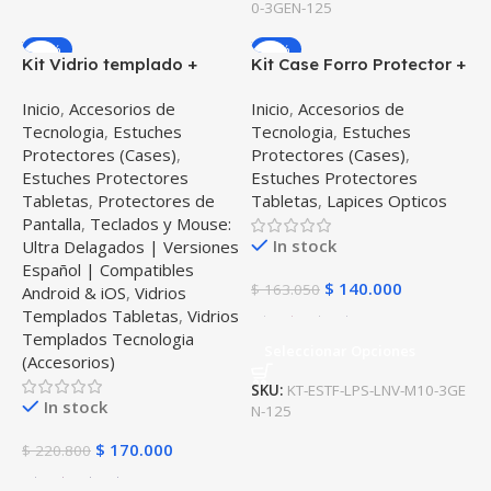
0-3GEN-125
-23%
-14%
Kit Vidrio templado +
Kit Case Forro Protector +
Case Protector + Teclado
Lápiz Óptico Digital
Inicio
,
Accesorios de
Inicio
,
Accesorios de
Touchpad Bluetooth
Stylus Pen para Tablet
Tecnologia
,
Estuches
Tecnologia
,
Estuches
Tablet Lenovo Tab M10
Lenovo Tab M10 Plus 3era
Protectores (Cases)
,
Protectores (Cases)
,
Plus 3era Gen 10.6 2022
Gen 10.6 2022 TB-125FU /
Estuches Protectores
Estuches Protectores
TB-125FU
TB-128F
Tabletas
,
Protectores de
Tabletas
,
Lapices Opticos
Pantalla
,
Teclados y Mouse:
In stock
Ultra Delagados | Versiones
Español | Compatibles
$
140.000
$
163.050
Android & iOS
,
Vidrios
Templados Tabletas
,
Vidrios
Templados Tecnologia
Seleccionar Opciones
(Accesorios)
SKU:
KT-ESTF-LPS-LNV-M10-3GE
In stock
N-125
$
170.000
$
220.800