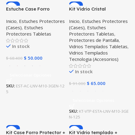
-27%
-29%
Estuche Case Forro
Kit Vidrio Cristal
Protector Con Tapa
Templado Y Estuche Case
Inicio
,
Estuches Protectores
Inicio
,
Estuches Protectores
Tablet Lenovo Tab M10
Protector para Tablet
(Cases)
,
Estuches
(Cases)
,
Estuches
Plus 3era Gen 10.6 2022
Lenovo Tab M10 Plus 3era
Protectores Tabletas
Protectores Tabletas
,
TB-125FU / TB-128F
Gen 10.6 2022 TB-125FU /
Protectores de Pantalla
,
TB-128F
In stock
Vidrios Templados Tabletas
,
Vidrios Templados
$
50.000
$
68.400
Tecnologia (Accesorios)
In stock
Seleccionar Opciones
$
65.000
$
91.000
SKU:
EST-AC-LNV-M10-3GEN-12
5
Seleccionar Opciones
SKU:
KT-VTP-ESTA-LNV-M10-3GE
N-125
-24%
-23%
Kit Case Forro Protector +
Kit Vidrio templado +