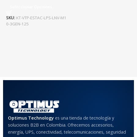
Seleccionar Opciones
SKU:
KT-VTP-ESTAC-LPS-LNV-M1
0-3GEN-125
Optimus Technology
es una tienda de tecnología y
soluciones B2B en Colombia. Ofrecemos accesorios,
energía, UPS, conectividad, telecomunicaciones, seguridad