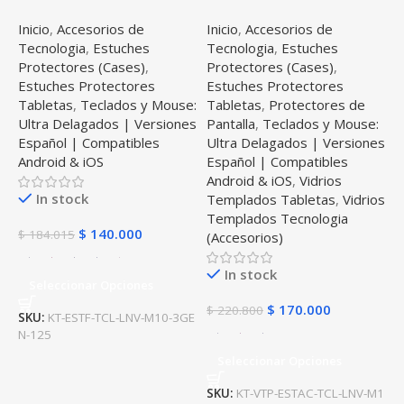
Teclado y Mouse Ratón
Case Protector + Teclado
Inicio
,
Accesorios de
Inicio
,
Accesorios de
Bluetooth para Tablet
y Mouse Bluetooth Tablet
Tecnologia
,
Estuches
Tecnologia
,
Estuches
Lenovo Tab M10 Plus 3era
Lenovo Tab M10 Plus 3era
Protectores (Cases)
,
Protectores (Cases)
,
Gen 10.6 2022 TB-125FU /
Gen 10.6 2022 TB-125FU
Estuches Protectores
Estuches Protectores
TB-128F
Tabletas
,
Teclados y Mouse:
Tabletas
,
Protectores de
Ultra Delagados | Versiones
Pantalla
,
Teclados y Mouse:
Español | Compatibles
Ultra Delagados | Versiones
Android & iOS
Español | Compatibles
Android & iOS
,
Vidrios
In stock
Templados Tabletas
,
Vidrios
Templados Tecnologia
$
140.000
$
184.015
(Accesorios)
In stock
Seleccionar Opciones
$
170.000
$
220.800
SKU:
KT-ESTF-TCL-LNV-M10-3GE
N-125
Seleccionar Opciones
SKU:
KT-VTP-ESTAC-TCL-LNV-M1