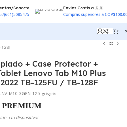
entas/Soporte
Envios Gratis a 🇨🇴
57(601)5085475
Compras superiores a COP$100.0
$
B-128F
mplado + Case Protector +
 Tablet Lenovo Tab M10 Plus
 2022 TB-125FU / TB-128F
LNV-M10-3GEN-125-grisgris
PREMIUM
ón a tu dispositivo!