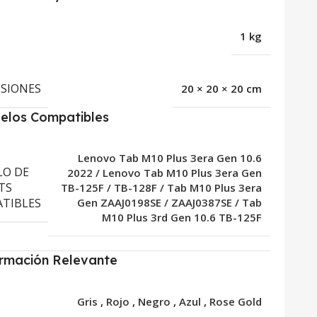
1 kg
SIONES
20 × 20 × 20 cm
elos Compatibles
Lenovo Tab M10 Plus 3era Gen 10.6
O DE
2022 / Lenovo Tab M10 Plus 3era Gen
TS
TB-125F / TB-128F / Tab M10 Plus 3era
TIBLES
Gen ZAAJ0198SE / ZAAJ0387SE / Tab
M10 Plus 3rd Gen 10.6 TB-125F
ormación Relevante
R
Gris
,
Rojo
,
Negro
,
Azul
,
Rose Gold