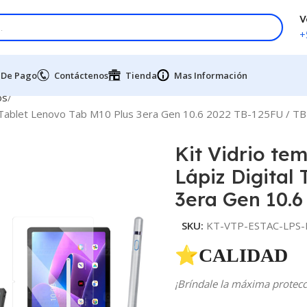
V
+
 De Pago
Contáctenos
Tienda
Mas Información
os
tal Tablet Lenovo Tab M10 Plus 3era Gen 10.6 2022 TB-125FU / T
Kit Vidrio te
Lápiz Digital
3era Gen 10.6
SKU:
KT-VTP-ESTAC-LPS-
⭐CALIDAD 
¡Bríndale la máxima protecci