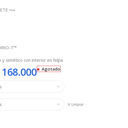
ETE •»»
IDRIO-T™
 y sintético con interior en felpa
168.000
Agotado
Limpiar