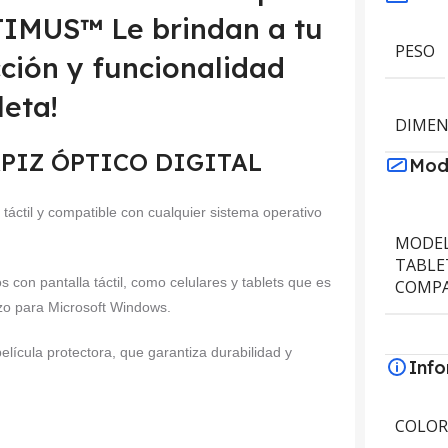
PTIMUS™ Le brindan a tu
PESO
cción y funcionalidad
eta!
DIMEN
 LÁPIZ ÓPTICO DIGITAL
Mod
 táctil y compatible con cualquier sistema operativo
MODEL
TABLE
s con pantalla táctil, como celulares y tablets que es
COMPA
zo para Microsoft Windows.
elícula protectora, que garantiza durabilidad y
Inf
COLO