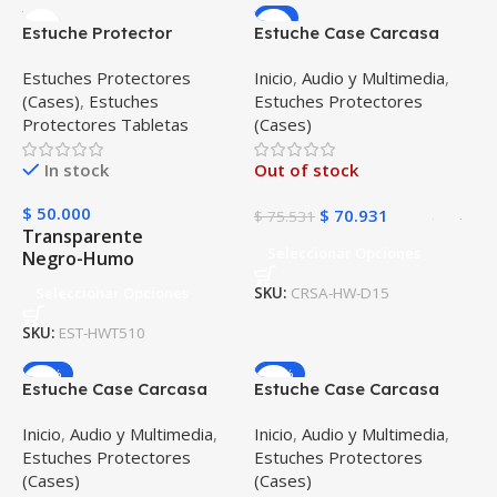
-6%
Estuche Protector
Estuche Case Carcasa
Siliconado Huawei T5-10
Protectora MateBook
Estuches Protectores
Inicio
,
Audio y Multimedia
,
Huawei D15
(Cases)
,
Estuches
Estuches Protectores
Protectores Tabletas
(Cases)
In stock
Out of stock
$
50.000
$
70.931
$
75.531
Transparente
Seleccionar Opciones
Negro-Humo
Seleccionar Opciones
SKU:
CRSA-HW-D15
SKU:
EST-HWT510
-15%
-12%
Estuche Case Carcasa
Estuche Case Carcasa
Protectora PC portátil
Protectora PC portátil
Inicio
,
Audio y Multimedia
,
Inicio
,
Audio y Multimedia
,
MateBook Huawei XPro
MateBook Huawei 13S
Estuches Protectores
Estuches Protectores
2021
2021 EMD-W56
(Cases)
(Cases)