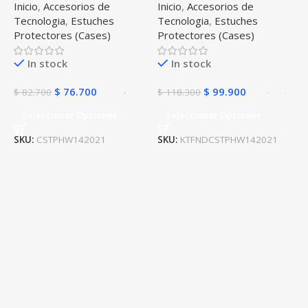
Inicio
,
Accesorios de
Inicio
,
Accesorios de
para MateBook Huawei 14
de Teclado Para Huawei
Tecnologia
,
Estuches
Tecnologia
,
Estuches
2021 / 2022 / 2023 14
MateBook 14 2021 / 2022
Protectores (Cases)
Protectores (Cases)
Pulgadas (KLVD-WDH9 /
/ 2023 14 Pulgadas
KLVL-W58W)
In stock
In stock
$
76.700
$
99.900
$
82.700
$
118.300
Seleccionar Opciones
Seleccionar Opciones
SKU:
CSTPHW142021
SKU:
KTFNDCSTPHW142021