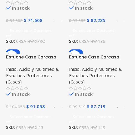
In stock
In stock
$
71.608
$
82.285
$
84.608
$
93.685
Seleccionar Opciones
Seleccionar Opciones
SKU:
CRSA-HW-XPRO
SKU:
CRSA-HW-13S
-12%
-12%
Estuche Case Carcasa
Estuche Case Carcasa
Protectora PC portátil
Protectora PC portátil
Inicio
,
Audio y Multimedia
,
Inicio
,
Audio y Multimedia
,
MateBook Huawei X 2020
MateBook Huawei 14S
Estuches Protectores
Estuches Protectores
/ 2021 13 Pulgadas
2021 HKD-W76
(Cases)
(Cases)
In stock
In stock
$
91.058
$
87.719
$
104.058
$
99.519
Seleccionar Opciones
Seleccionar Opciones
SKU:
CRSA-HW-X-13
SKU:
CRSA-HW-14S