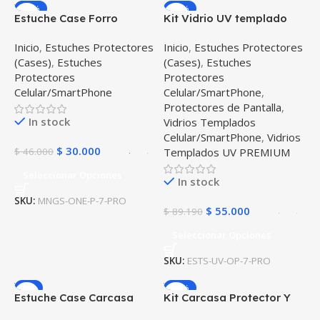
-35%
-38%
Estuche Case Forro
Kit Vidrio UV templado
Carcasa Protectora
liquido y Estuche Case
Inicio
,
Estuches Protectores
Inicio
,
Estuches Protectores
Delgada y suave para
Forro Protector para
(Cases)
,
Estuches
(Cases)
,
Estuches
Celular Smartphone
Celular Oneplus 7 Pro
Protectores
Protectores
Oneplus 7 Pro
Celular/SmartPhone
Celular/SmartPhone
,
Protectores de Pantalla
,
In stock
Vidrios Templados
Celular/SmartPhone
,
Vidrios
$
30.000
$
46.000
Templados UV PREMIUM
Seleccionar Opciones
In stock
SKU:
MNGS-ONE-P-7-PRO
$
55.000
$
89.190
Seleccionar Opciones
SKU:
ESTS-UV-OP-7-PRO
-7%
-16%
Estuche Case Carcasa
Kit Carcasa Protector Y
Protectora PC portátil
Funda Suave Protectora